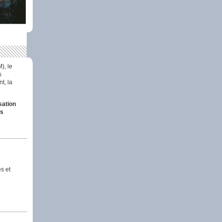
), le
s
t, la
sation
us
es et