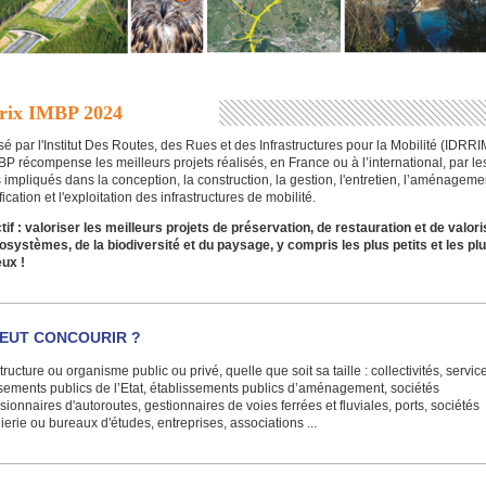
rix IMBP 2024
é par l'Institut Des Routes, des Rues et des Infrastructures pour la Mobilité (IDRRIM
BP récompense les meilleurs projets réalisés, en France ou à l’international, par le
 impliqués dans la conception, la construction, la gestion, l'entretien, l’aménagemen
fication et l'exploitation des infrastructures de mobilité.
tif : valoriser les meilleurs projets de préservation, de restauration et de valori
osystèmes, de la biodiversité et du paysage, y compris les plus petits et les pl
eux !
PEUT CONCOURIR ?
tructure ou organisme public ou privé, quelle que soit sa taille : collectivités, servic
sements publics de l’Etat, établissements publics d’aménagement, sociétés
ionnaires d'autoroutes, gestionnaires de voies ferrées et fluviales, ports, sociétés
ierie ou bureaux d'études, entreprises, associations ...