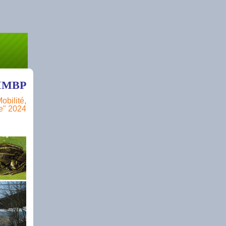
x IMBP
obilité,
ge" 2024