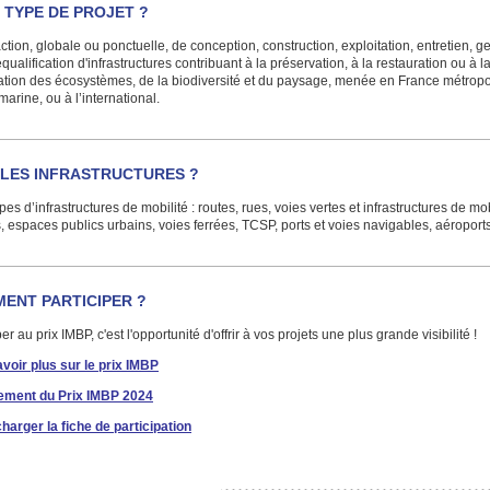
 TYPE DE PROJET ?
ction, globale ou ponctuelle, de conception, construction, exploitation, entretien, g
equalification d'infrastructures contribuant à la préservation, à la restauration ou à l
ation des écosystèmes, de la biodiversité et du paysage, menée en France métropo
amarine, ou à l’international.
LES INFRASTRUCTURES ?
pes d’infrastructures de mobilité : routes, rues, voies vertes et infrastructures de mob
 espaces publics urbains, voies ferrées, TCSP, ports et voies navigables, aéroports 
ENT PARTICIPER ?
per au prix IMBP, c'est l'opportunité d'offrir à vos projets une plus grande visibilité !
voir plus sur le prix IMBP
ement du Prix IMBP 2024
harger la fiche de participation