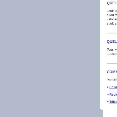
QUEL
Toute a
et/ou r
valoris
et ultr
QUEL
Tous ty
douces,
COMM
Partici
>
En sa
>
Règl
>
Téléc