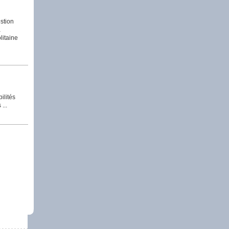
estion
a
litaine
ilités
...