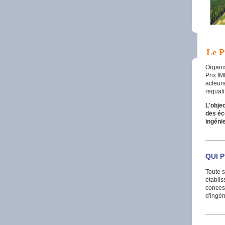
Le P
Organis
Prix IM
acteurs
requali
L'objec
des éc
ingéni
QUI 
Toute s
établis
concess
d'ingén