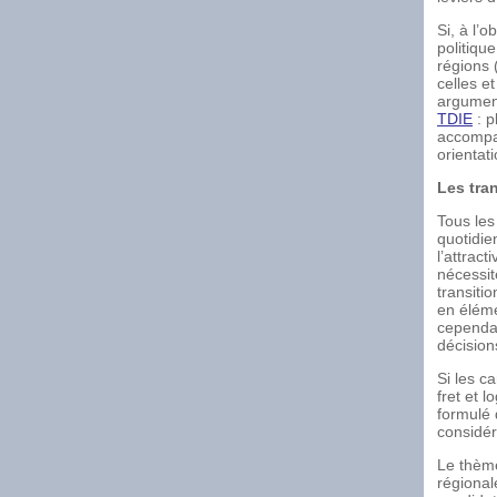
Si, à l’
politiqu
régions 
celles e
argument
TDIE
: p
accompag
orientati
Les tra
Tous les
quotidie
l’attract
nécessité
transiti
en éléme
cependan
décision
Si les c
fret et 
formulé 
considér
Le thème
régional