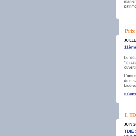
manièr
patrimo
Prix
JUILLE
11ème
Le dép
"
Infras
ouvert
L'occas
de rest
biodive
> Consu
L'I
JUIN 2
TDIE 
quoti