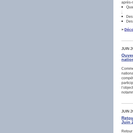
après-m
Quatr
;
Des m
Des m
>
Déco
JUIN 2
Ouver
natio
Comme 
nationa
compéte
partic
l’objec
notamme
JUIN 2
Retou
Juin 
Retour 