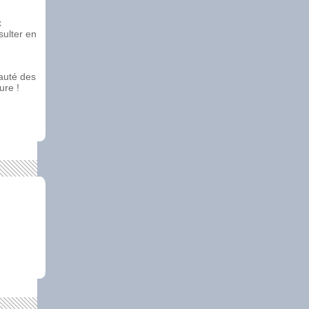
x
ulter en
auté des
ure !