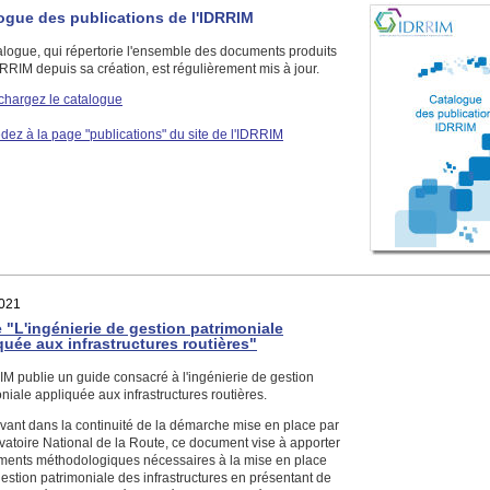
ogue des publications de l'IDRRIM
alogue, qui répertorie l'ensemble des documents produits
DRRIM depuis sa création, est régulièrement mis à jour.
chargez le catalogue
dez à la page "publications" du site de l'IDRRIM
021
 "L'ingénierie de gestion patrimoniale
quée aux infrastructures routières"
M publie un guide consacré à l'ingénierie de gestion
niale appliquée aux infrastructures routières.
ivant dans la continuité de la démarche mise en place par
vatoire National de la Route, ce document vise à apporter
éments méthodologiques nécessaires à la mise en place
estion patrimoniale des infrastructures en présentant de