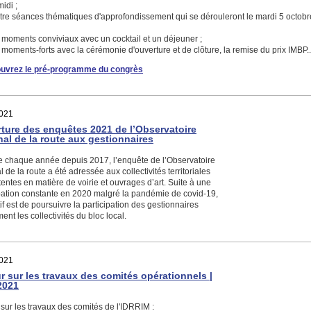
idi ;
e séances thématiques d'approfondissement qui se dérouleront le mardi 5 octobr
oments conviviaux avec un cocktail et un déjeuner ;
oments-forts avec la cérémonie d'ouverture et de clôture, la remise du prix IMBP..
uvrez le pré-programme du congrès
021
ture des enquêtes 2021 de l’Observatoire
nal de la route aux gestionnaires
chaque année depuis 2017, l’enquête de l’Observatoire
l de la route a été adressée aux collectivités territoriales
ntes en matière de voirie et ouvrages d’art. Suite à une
ipation constante en 2020 malgré la pandémie de covid-19,
tif est de poursuivre la participation des gestionnaires
nt les collectivités du bloc local.
021
r sur les travaux des comités opérationnels |
2021
sur les travaux des comités de l'IDRRIM :