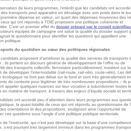
observation de leurs programmes, l’intérêt que les candidats ont accordé
e des transports peut apparaitre en décalage avec son poids dans le b
(première dépense en valeur, un quart des dépenses moyennes des ré
t ceux qui ont répondu à TDIE proposent une politique cohérente et
ée. C’est un premier effet du
dossier préparé par le conseil scientifiq
lusieurs équipes de campagne ont salué la qualité du dossier support q
nait le questionnaire pour identifier les questions qui appellent une
on politique.
nsports du quotidien au cœur des politiques régionales
 candidats proposent d’améliorer la qualité des services de transports 
n ; ils portent un discours général de développement de l’offre ou de
ivité des transports collectifs, ferroviaire particulièrement, insistent sur la
 de développer l’intermodalité (rail-route, rail-vélo, route-vélo). Les déf
on écologique ne font pas débat sur le fond et sont très généralement i
nts de contexte pour légitimer de très nombreuses propositions – ils 
t appeler quelques nuances sur leur vocation à subordonner toutes l
s en matière de transport, à travers des enjeux d’équité sociale et territo
andidats ont accordé peu d’attention dans leurs programmes aux quest
logistique, la quasi-totalité de ceux qui ont répondu au questionnaire de
des orientations et des propositions, soulignant ainsi l’opportunité de
er ces questions sous l’angle d’une politique publique territoriale.
 de l’insécurité, qui n’est pas développé sur la base d’une compétenc
e, s’est pourtant très largement immiscé dans les programmes transpo