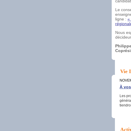
candidat
Le conse
enseigne
ligne :
«
régional
Nous esp
décideur
Philipp
Coprési
Vie I
NOVEM
À vos
Les pr
général
tiendro
Acti