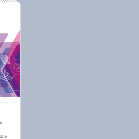
rs
obre