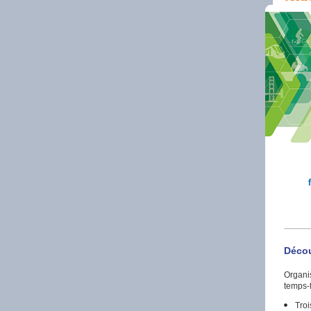
Décou
Organis
temps-f
Trois