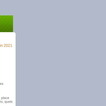
uin 2021
des
a place
és, quels