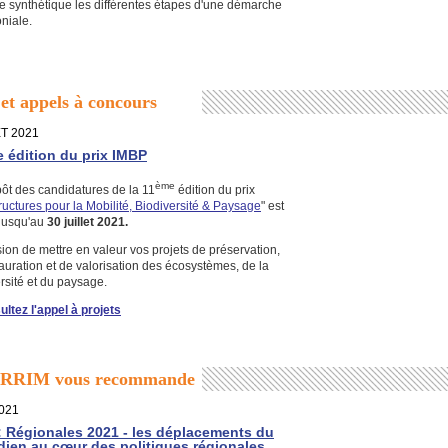
e synthétique les différentes étapes d'une démarche
niale.
 et appels à concours
T 2021
 édition du prix IMBP
ème
ôt des candidatures de la 11
édition du prix
tructures pour la Mobilité, Biodiversité & Paysage
" est
 jusqu'au
30 juillet 2021.
ion de mettre en valeur vos projets de préservation,
auration et de valorisation des écosystèmes, de la
rsité et du paysage.
ltez l'appel à projets
DRRIM vous recommande
021
: Régionales 2021 - les déplacements du
dien au cœur des politiques régionales