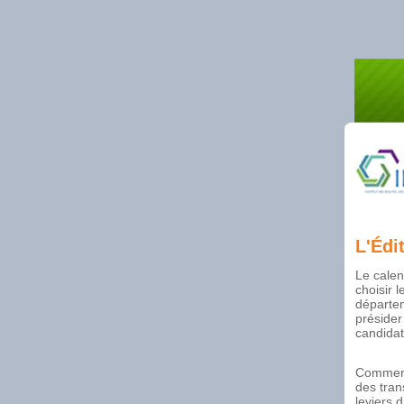
L'Édi
Le calen
choisir 
départem
présider
candidat
Comment 
des tran
leviers 