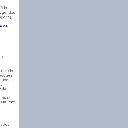
 à la
udget des
gions),
ue de
ui
du
is de la
nvoqués
peuvent
es
rial.
ions de
 TDIE ont
e
rt des