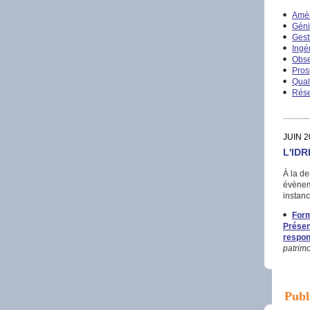
Amé
Géni
Gest
Ingé
Obse
Pros
Qual
Rése
JUIN 2
L'IDR
À la de
évèneme
instanc
Form
Présen
respon
patrimo
Publ