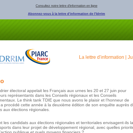
Consultez notre lettre d'information en ligne
Abonnez-vous à la lettre d'information de l'Idrrim
La lettre d'information | J
to
drier électoral appelait les Français aux urnes les 20 et 27 juin pour
leurs représentants dans les Conseils régionaux et les Conseils
entaux. Le think tank TDIE que nous avons le plaisir et l’honneur de
 a procédé cette année à la deuxième édition de son enquête auprès 
s aux élections régionales.
les candidats aux élections régionales et territoriales envisagent-ils l
sports dans leur projet de développement régional, avec quelles priorit
d’action publique et quels moyens financiers ?