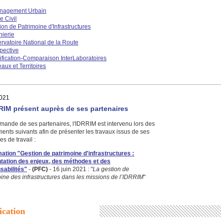
nagement Urbain
e Civil
ion de Patrimoine d'Infrastructures
nierie
rvatoire National de la Route
pective
ification-Comparaison InterLaboratoires
aux et Territoires
021
RIM présent auprès de ses partenaires
mande de ses partenaires, l'IDRRIM est intervenu lors des
nts suivants afin de présenter les travaux issus de ses
es de travail :
ation "Gestion de patrimoine d'infrastructures :
tation des enjeux, des méthodes et des
sabilités"
-
(PFC)
- 16 juin 2021 : "
La gestion de
ine des infrastructures dans les missions de l’IDRRIM
"
ication