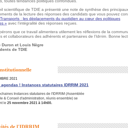
s, toutes tendances politiques confondues.
il scientifique de TDIE a présenté une note de synthèse des principau
ments de la lecture des réponses des candidats que vous pouvez cons
 Transports : les déplacements du quotidien au cœur des politiques
es »
avec l’intégralité des réponses reçues.
érons que ce travail alimentera utilement les réflexions de la commun
s et collaborateurs des adhérents et partenaires de l’Idrrim. Bonne lect
e Duron et Louis Nègre
dents de TDIE
nstitutionnelle
BRE 2021
 agendas ! Instances statutaires IDRRIM 2021
ochaines Instances statutaires de l'IDRRIM (Assemblée
e & Conseil d'administration, réunis ensemble) se
nt le
25 novembre 2021 à 14h00.
vités de l'IDRRIM