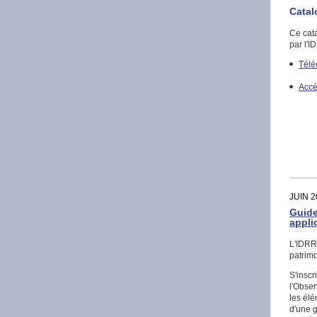
Catal
Ce cat
par l'I
Télé
Accé
JUIN 2
Guide
appli
L'IDRRI
patrimo
S'inscr
l'Obser
les él
d'une g