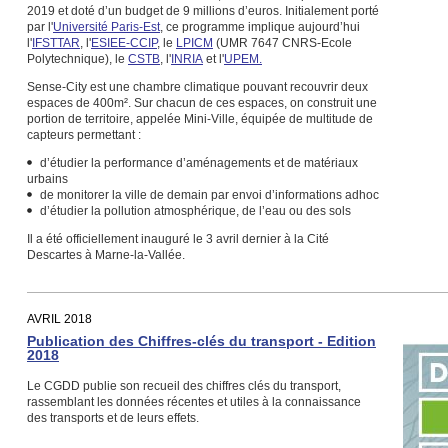
2019 et doté d’un budget de 9 millions d’euros. Initialement porté
par l'
Université Paris-Est
, ce programme implique aujourd’hui
l'
IFSTTAR
, l'
ESIEE-CCIP
, le
LPICM
(UMR 7647 CNRS-Ecole
Polytechnique), le
CSTB
, l'
INRIA
et l'
UPEM.
Sense-City est une chambre climatique pouvant recouvrir deux
espaces de 400m². Sur chacun de ces espaces, on construit une
portion de territoire, appelée Mini-Ville, équipée de multitude de
capteurs permettant :
d’étudier la performance d’aménagements et de matériaux
urbains
de monitorer la ville de demain par envoi d’informations adhoc
d’étudier la pollution atmosphérique, de l’eau ou des sols
Il a été officiellement inauguré le 3 avril dernier à la Cité
Descartes à Marne-la-Vallée.
AVRIL 2018
Publication des Chiffres-clés du transport - Edition
2018
Le CGDD publie son recueil des chiffres clés du transport,
rassemblant les données récentes et utiles à la connaissance
des transports et de leurs effets.