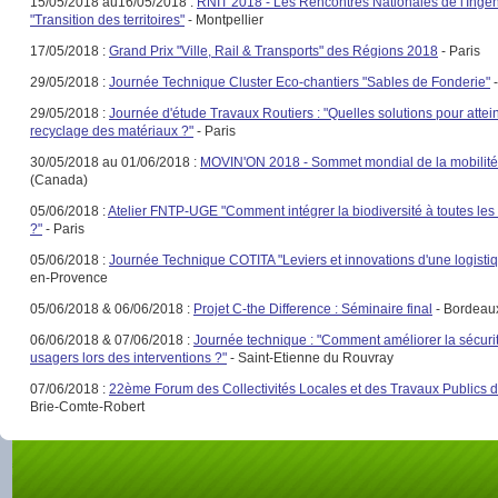
15/05/2018 au16/05/2018 :
RNIT 2018 - Les Rencontres Nationales de l'Ingénie
"Transition des territoires"
- Montpellier
17/05/2018 :
Grand Prix "Ville, Rail & Transports" des Régions 2018
- Paris
29/05/2018 :
Journée Technique Cluster Eco-chantiers "Sables de Fonderie"
-
29/05/2018 :
Journée d'étude Travaux Routiers : "Quelles solutions pour attein
recyclage des matériaux ?"
- Paris
30/05/2018 au 01/06/2018 :
MOVIN'ON 2018 - Sommet mondial de la mobilité
(Canada)
05/06/2018 :
Atelier FNTP-UGE "Comment intégrer la biodiversité à toutes les 
?"
- Paris
05/06/2018 :
Journée Technique COTITA "Leviers et innovations d'une logisti
en-Provence
05/06/2018 & 06/06/2018 :
Projet C-the Difference : Séminaire final
- Bordeau
06/06/2018 & 07/06/2018 :
Journée technique : "Comment améliorer la sécuri
usagers lors des interventions ?"
- Saint-Etienne du Rouvray
07/06/2018 :
22ème Forum des Collectivités Locales et des Travaux Publics 
Brie-Comte-Robert