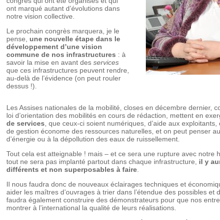
congrès qui ont été organisés et qui
ont marqué autant d’évolutions dans
notre vision collective.
Le prochain congrès marquera, je le
pense,
une nouvelle étape dans le
développement d’une vision
commune de nos infrastructures
: à
savoir la mise en avant des
services
que ces infrastructures peuvent rendre,
au-delà de l’évidence (on peut rouler
dessus !).
Les Assises nationales de la mobilité, closes en décembre dernier, 
loi d’orientation des mobilités en cours de rédaction, mettent en ex
de services
, que ceux-ci soient numériques, d’aide aux exploitants, 
de gestion économe des ressources naturelles, et on peut penser a
d’énergie ou à la dépollution des eaux de ruissellement.
Tout cela est atteignable ! mais – et ce sera une rupture avec notre h
tout ne sera pas implanté partout dans chaque infrastructure,
il y a
différents et non superposables à faire
.
Il nous faudra donc de nouveaux éclairages techniques et économiqu
aider les maîtres d’ouvrages à trier dans l’étendue des possibles et d
faudra également construire des démonstrateurs pour que nos entre
montrer à l’international la qualité de leurs réalisations.