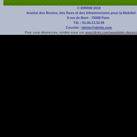
© IDRRIM 2018
Institut des Routes, des Rues et des Infrastructures pour la Mobilité
9 rue de Berri - 75008 Paris
Tél. : 01.44.13.32.99
Courriel :
idrrim@idrrim.com
Pour vous désinscrire, rendez-vous sur
www.idrrim.com/newsletter-desinsc