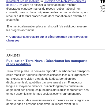
infrastructures de mobilité
, la
Direction des Mobilités Routières
de la DGITM
vient de diffuser, à destination des maîtres
d'ouvrages et gestionnaires du réseau routier national non
concédé, une circulaire qui présente des recommandations pour
recourir à différents procédés de décarbonation des travaux de
chaussée.
Elle met également en place un dispositif de suivi pour mesurer
les progrès accomplis.
Consulter la circulaire sur la décarbonation des travaux de
chaussée
JUIN 2023
Publication Terra Nova : Décarboner les transports
et les mobilités
Terra Nova publie un nouveau rapport "Décarboner les transports
et les mobilités : quelles réponses efficaces face aux urgences ?"
qui expose une vision globale de la décarbonation des
déplacements du quotidien par voie terrestre en France, sur
longue et moyenne distance, qui ont longtemps constitué un
angle mort des politiques publiques alors qu’ils représentent des
enjeux essentiels en termes sociaux et environnementaux.
Il est centré sur des investissements et mesures « sans regret » à
déployer dès à présent, pour avoir un impact avant 2030.