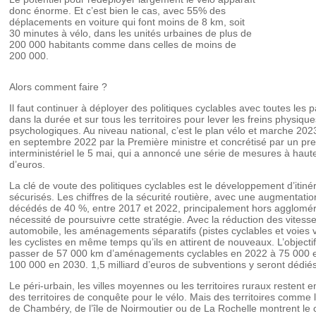
donc énorme. Et c’est bien le cas, avec 55% des
déplacements en voiture qui font moins de 8 km, soit
30 minutes à vélo, dans les unités urbaines de plus de
200 000 habitants comme dans celles de moins de
200 000.
Alors comment faire ?
Il faut continuer à déployer des politiques cyclables avec toutes les 
dans la durée et sur tous les territoires pour lever les freins physique
psychologiques. Au niveau national, c’est le plan vélo et marche 2
en septembre 2022 par la Première ministre et concrétisé par un pr
interministériel le 5 mai, qui a annoncé une série de mesures à haute
d’euros.
La clé de voute des politiques cyclables est le développement d’itinér
sécurisés. Les chiffres de la sécurité routière, avec une augmentatio
décédés de 40 %, entre 2017 et 2022, principalement hors aggloméra
nécessité de poursuivre cette stratégie. Avec la réduction des vitesses
automobile, les aménagements séparatifs (pistes cyclables et voies 
les cyclistes en même temps qu’ils en attirent de nouveaux. L’objectif 
passer de 57 000 km d’aménagements cyclables en 2022 à 75 000 
100 000 en 2030. 1,5 milliard d’euros de subventions y seront dédiés
Le péri-urbain, les villes moyennes ou les territoires ruraux restent
des territoires de conquête pour le vélo. Mais des territoires comme
de Chambéry, de l’île de Noirmoutier ou de La Rochelle montrent le 