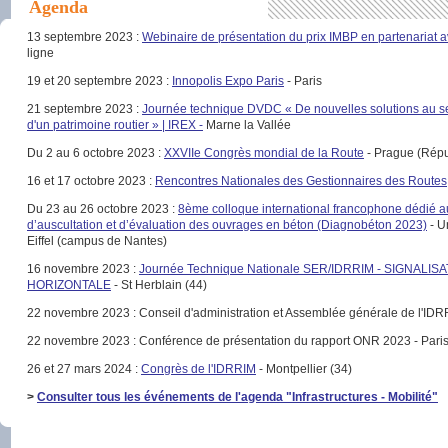
Agenda
13 septembre 2023 :
Webinaire de présentation du prix IMBP en partenariat 
ligne
19 et 20 septembre 2023 :
Innopolis Expo Paris
- Paris
21 septembre 2023 :
Journée technique DVDC « De nouvelles solutions au se
d'un patrimoine routier » | IREX -
Marne la Vallée
Du 2 au 6 octobre 2023 :
XXVIIe Congrès mondial de la Route
- Prague (Répu
16 et 17 octobre 2023 :
Rencontres Nationales des Gestionnaires des Routes
Du 23 au 26 octobre 2023 :
8ème colloque international francophone dédié 
d’auscultation et d’évaluation des ouvrages en béton (Diagnobéton 2023)
- U
Eiffel (campus de Nantes)
16 novembre 2023 :
Journée Technique Nationale SER/IDRRIM - SIGNALIS
HORIZONTALE
- St Herblain (44)
22 novembre 2023 : Conseil d'administration et Assemblée générale de l'IDRR
22 novembre 2023 : Conférence de présentation du rapport ONR 2023 - Pari
26 et 27 mars 2024 :
Congrès de l'IDRRIM
- Montpellier (34)
>
Consulte
r tous les événements de l'agenda "Infrastructures - Mobilité"