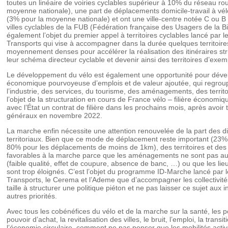
toutes un linéaire de voiries cyclables supérieur à 10% du réseau rou
moyenne nationale), une part de déplacements domicile-travail à vé
(3% pour la moyenne nationale) et ont une ville-centre notée C ou 
villes cyclables de la FUB (Fédération française des Usagers de la Bic
également l’objet du premier appel à territoires cyclables lancé par l
Transports qui vise à accompagner dans la durée quelques territoir
moyennement denses pour accélérer la réalisation des itinéraires st
leur schéma directeur cyclable et devenir ainsi des territoires d’exem
Le développement du vélo est également une opportunité pour dévelo
économique pourvoyeuse d’emplois et de valeur ajoutée, qui regroup
l’industrie, des services, du tourisme, des aménagements, des territ
l’objet de la structuration en cours de France vélo – filière économiq
avec l’État un contrat de filière dans les prochains mois, après avoir
généraux en novembre 2022.
La marche enfin nécessite une attention renouvelée de la part des d
territoriaux. Bien que ce mode de déplacement reste important (23%
80% pour les déplacements de moins de 1km), des territoires et des 
favorables à la marche parce que les aménagements ne sont pas a
(faible qualité, effet de coupure, absence de banc, …) ou que les lie
sont trop éloignés. C’est l’objet du programme ID-Marche lancé par l
Transports, le Cerema et l’Ademe que d’accompagner les collectivité
taille à structurer une politique piéton et ne pas laisser ce sujet aux i
autres priorités.
Avec tous les cobénéfices du vélo et de la marche sur la santé, les po
pouvoir d’achat, la revitalisation des villes, le bruit, l’emploi, la trans
l’économie circulaire, comment ne pas penser que les mobilités acti