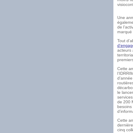
visiocon
Une anné
égalemen
de l’acti
marqué c
Tout d’a
d’engage
acteurs 
territor
premiers
Cette an
l’IDRRIM
d’année 
routière
décarbon
le lance
services
de 200 M
besoins 
d’inform
Cette an
dernière
cinq col