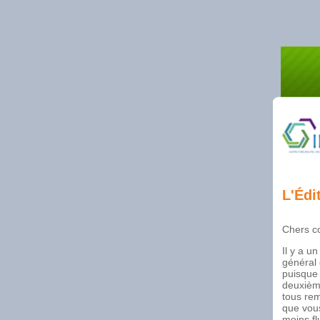
L'Édi
Chers co
Il y a u
général 
puisque 
deuxième
tous rem
que vou
moins fl