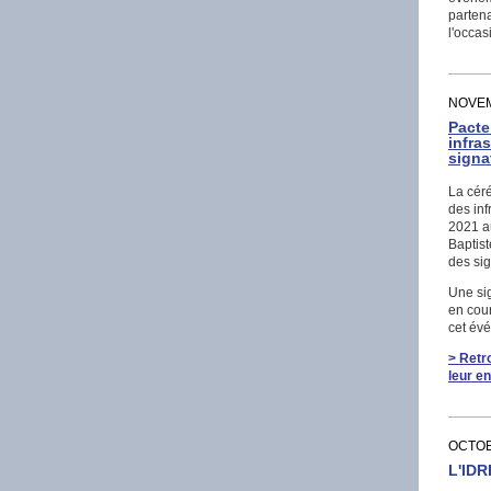
partena
l'occas
NOVEM
Pacte
infra
signa
La cér
des inf
2021 a
Baptist
des sig
Une si
en cour
cet év
> Retr
leur e
OCTOB
L'IDR