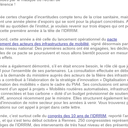
férence !
e certes chargée d’incertitudes compte tenu de la crise sanitaire, mai
t une année pleine d’espoirs qui se sont pour la plupart concrétisés. 
vité au quotidien de l’institut, je voulais revenir sur trois étapes qui ont 
ette première année à la tête de l’IDRRIM.
bord, cette année a été celle du lancement opérationnel du
pacte
ment des acteurs des infrastructures de mobilité
, signé désormais pa
au niveau national. Des premières actions ont été engagées, les décli
iales de ce pacte se poursuivent et nous allons bientôt pouvoir en mesur
 effets.
née a également démontré, s’il en était encore besoin, le rôle clé que 
 pour l’ensemble de ses partenaires. La consultation effectuée en déb
à la demande du ministère auprès des acteurs de la filière des infrastr
s a contribué à l’élaboration de la stratégie d’innovation « Digitalisation 
ation des mobilités » dans le cadre du PIA4. Ses conclusions ont ains
ment d’un appel à projets « Mobilités routières automatisées, infrastruc
 connectées et bas carbone » doté d’un budget prévisionnel de soutien i
€, annoncé récemment par le ministre. Elles structurent également le
d’innovation de notre secteur pour les années à venir. Vous trouverez 
ations sur cet appel à projet dans cette lettre.
née, c’est surtout celle du
congrès des 10 ans de l’IDRRIM
, reporté l’
, et qui s’est tenu début octobre à Rennes. 250 congressistes représen
lèges de l’IDRRIM, des intervenants de très haut niveau et des présent