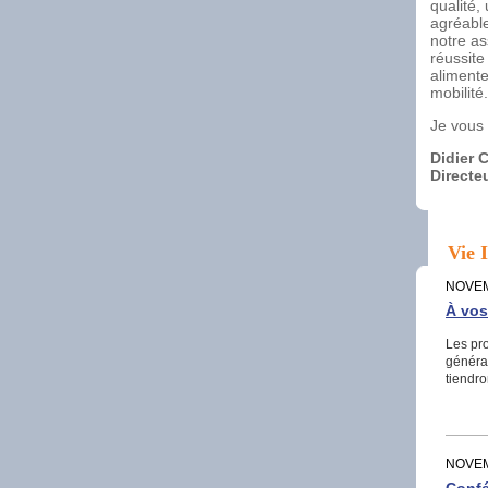
qualité,
agréable
notre a
réussite
alimente
mobilité.
Je vous 
Didier C
Directe
Vie I
NOVEM
À vos
Les pr
général
tiendro
NOVEM