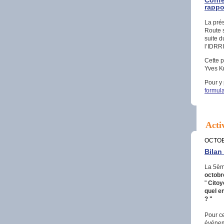
Confé
rappo
La prés
Route 
suite d
l’IDRR
Cette 
Yves Kr
Pour y
formula
Acti
OCTOB
Bilan
La 5èm
octobr
"
Citoy
quel e
? "
Pour ce
événeme