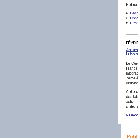
Retour 
Gest
Obse
Rése
FÉVRI
Journ
labor
Le Cere
France
laborat
7ème éd
distanc
Celle-c
des lab
activit
clubs r
> Déco
Publ