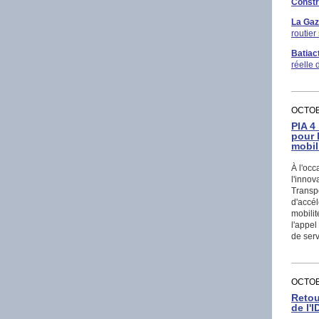
Constr
La Ga
routier
Batiac
réelle 
OCTOB
PIA 4
pour 
mobil
À l'occ
l'innov
Transpo
d'accél
mobilit
l'appel
de ser
OCTOB
Retou
de l'