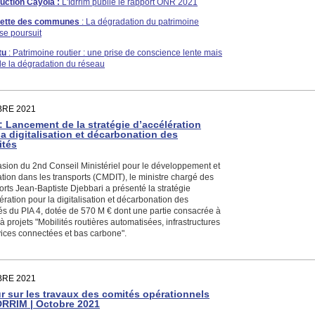
uction Cayola :
L'Idrrim publie le rapport ONR 2021
zette des communes
: La dégradation du patrimoine
 se poursuit
tu
: Patrimoine routier : une prise de conscience lente mais
de la dégradation du réseau
RE 2021
 : Lancement de la stratégie d’accélération
la digitalisation et décarbonation des
ités
asion du 2nd Conseil Ministériel pour le développement et
ation dans les transports (CMDIT), le ministre chargé des
rts Jean-Baptiste Djebbari a présenté la stratégie
ération pour la digitalisation et décarbonation des
és du PIA 4, dotée de 570 M € dont une partie consacrée à
 à projets "Mobilités routières automatisées, infrastructures
vices connectées et bas carbone".
RE 2021
r sur les travaux des comités opérationnels
IDRRIM | Octobre 2021