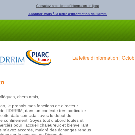
Consultez notre lettre d'information en ligne
Abonnez-vous à la lettre d'information de l'Idrrim
La lettre d'information | Octo
to
llègues, chers amis,
n an, je prenais mes fonctions de directeur
de l’IDRRIM, dans un contexte très particulier
cette date coïncidait avec le début du
 confinement. Soyez tout d’abord toutes et
erciés pour l’accueil chaleureux et bienveillant
s m’avez accordé, malgré des échanges rendus
uides par le masque ou l’écran de