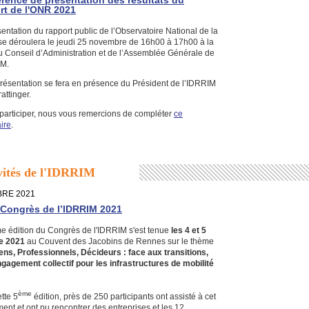
rence de présentation des résultats du
rt de l'ONR 2021
entation du rapport public de l’Observatoire National de la
se déroulera le jeudi 25 novembre de 16h00 à 17h00 à la
u Conseil d’Administration et de l’Assemblée Générale de
IM.
présentation se fera en présence du Président de l’IDRRIM
attinger.
 participer, nous vous remercions de compléter
ce
ire
.
vités de l'IDRRIM
RE 2021
 Congrès de l’IDRRIM 2021
e édition du Congrès de l'IDRRIM s'est tenue
les 4 et 5
e 2021
au Couvent des Jacobins de Rennes sur le thème
ens, Professionnels, Décideurs : face aux transitions,
ngagement collectif pour les infrastructures de mobilité
ème
tte 5
édition, près de 250 participants ont assisté à cet
nt et ont pu rencontrer des entreprises et les 12