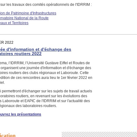
sur les travaux des comités opérationnels de l'IDRRIM :
ion de Patrimoine d'Infrastructures
rvatoire National de la Route
aux et Territoires
ER 2022
ée d'information et d'échange des
atoires routiers 2022
ma, l’IDRRIM, l’Université Gustave Eiffel et Routes de
 organisent une journée d'information et d'échange des
oires routiers des clubs régionaux et Laboroute. Cette
ition de ces rencontres aura lieu le 1er février 2022 en
iel.
i permettront d'échanger sur les sujets de travail actuels
oratoires routiers, en revenant sur les évolutions des
és Laboroute et EAPIC de l'IDRRIM et sur l'actualité des
égionaux des laboratoires routiers.
uvrez les présentations
ication