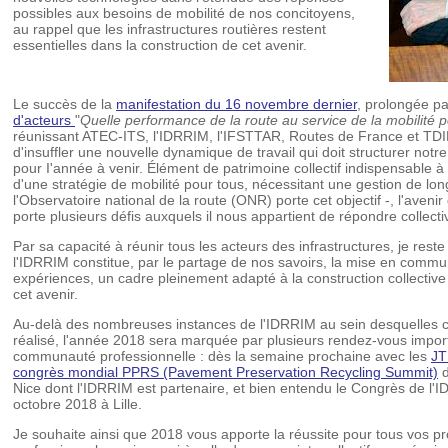
possibles aux besoins de mobilité de nos concitoyens,
au rappel que les infrastructures routières restent
essentielles dans la construction de cet avenir.
Le succès de la
manifestation du 16 novembre dernier
, prolongée p
d'acteurs
"
Quelle performance de la route au service de la mobilité 
réunissant ATEC-ITS, l'IDRRIM, l'IFSTTAR, Routes de France et TDI
d'insuffler une nouvelle dynamique de travail qui doit structurer notre
pour I'année à venir. Élément de patrimoine collectif indispensable à
d'une stratégie de mobilité pour tous, nécessitant une gestion de lon
l'Observatoire national de la route (ONR) porte cet objectif -, l'avenir
porte plusieurs défis auxquels il nous appartient de répondre collect
Par sa capacité à réunir tous les acteurs des infrastructures, je rest
l'IDRRIM constitue, par le partage de nos savoirs, la mise en comm
expériences, un cadre pleinement adapté à la construction collective
cet avenir.
Au-delà des nombreuses instances de l'IDRRIM au sein desquelles ce
réalisé, l'année 2018 sera marquée par plusieurs rendez-vous impor
communauté professionnelle : dès la semaine prochaine avec les
J
congrès mondial PPRS (Pavement Preservation Recycling Summit)
d
Nice dont l'IDRRIM est partenaire, et bien entendu le Congrès de l'I
octobre 2018 à Lille.
Je souhaite ainsi que 2018 vous apporte la réussite pour tous vos pr