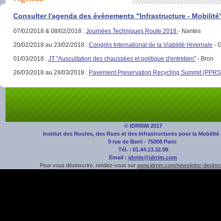
Consulter l'agenda des évènements "Infrastructure - Mobilité
07/02/2018 & 08/02/2018 :
Journées Techniques Route 2018
- Nantes
20/02/2018 au 23/02/2018 :
Congrès International de la Viabilité Hivernale
- 
01/03/2018 :
JT "Auscultation des chaussées et politique d'entretien"
- Bron
26/03/2018 au 28/03/2018 :
Pavement Preservation Recycling Summit (PPRS
© IDRRIM 2017
Institut des Routes, des Rues et des Infrastructures pour la Mobilité
9 rue de Berri - 75008 Paris
Tél. : 01.44.13.32.99
Email :
idrrim@idrrim.com
Pour vous désinscrire, rendez-vous sur
www.idrrim.com/newsletter-desinsc