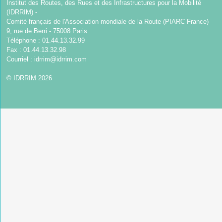
Institut des Routes, des Rues et des Infrastructures pour la Mobilité
(IDRRIM) -
Comité français de l'Association mondiale de la Route (PIARC France)
9, rue de Berri - 75008 Paris
Téléphone : 01.44.13.32.99
Fax : 01.44.13.32.98
Courriel :
idrrim@idrrim.com
© IDRRIM 2026