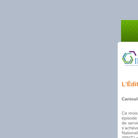
L'Édi
Canicul
Ce mois
épisode 
de servi
s’achève
National
(RNIT) q