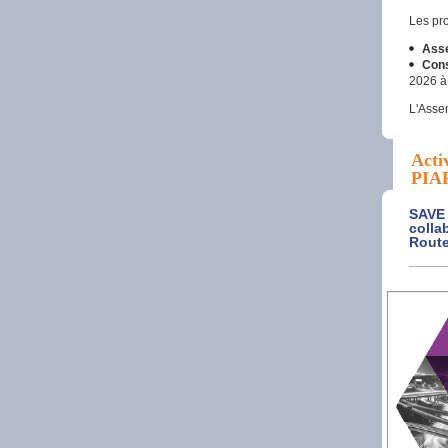
Les pro
Asse
Cons
2026 à
L'Asse
Acti
PIA
SAVE 
colla
Rout