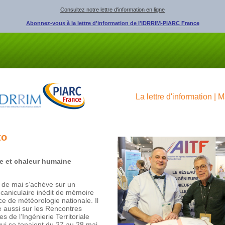
Consultez notre lettre d'information en ligne
Abonnez-vous à la lettre d'information de l'IDRRIM-PIARC France
La lettre d'information | 
to
e et chaleur humaine
 de mai s’achève sur un
caniculaire inédit de mémoire
ce de météorologie nationale. Il
 aussi sur les Rencontres
es de l’Ingénierie Territoriale
ui se tenaient du 27 au 28 mai