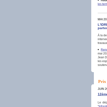
Haut
les ter
MAI 20
L'IDR
parte
À la d
interve
travaux
Renc
mai 20
Jean Du
les es
souten
Prix
JUIN 2
12ème
Le dép
"
Infras