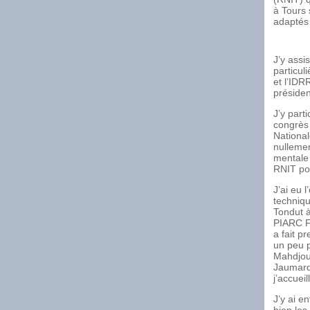
à Tours 
adaptés
J’y assi
particul
et l’IDR
présiden
J’y part
congrès
National
nullemen
mentale 
RNIT pou
J’ai eu 
techniqu
Tondut 
PIARC F
a fait p
un peu 
Mahdjoub
Jaumard
j’accuei
J’y ai e