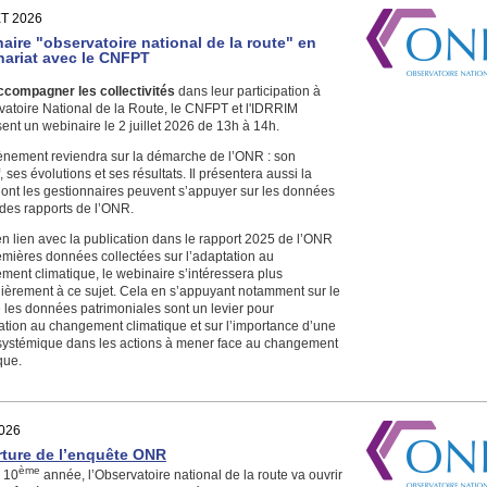
T 2026
aire "observatoire national de la route" en
nariat avec le CNFPT
ccompagner les collectivités
dans leur participation à
vatoire National de la Route, le CNFPT et l'IDRRIM
ent un webinaire le 2 juillet 2026 de 13h à 14h.
ènement reviendra sur la démarche de l’ONR : son
f, ses évolutions et ses résultats. Il présentera aussi la
dont les gestionnaires peuvent s’appuyer sur les données
 des rapports de l’ONR.
en lien avec la publication dans le rapport 2025 de l’ONR
emières données collectées sur l’adaptation au
ent climatique, le webinaire s’intéressera plus
lièrement à ce sujet. Cela en s’appuyant notamment sur le
e les données patrimoniales sont un levier pour
ation au changement climatique et sur l’importance d’une
 systémique dans les actions à mener face au changement
ique.
026
ture de l’enquête ONR
ème
a 10
année, l’Observatoire national de la route va ouvrir