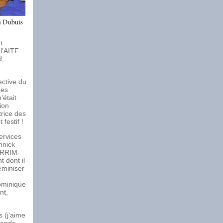
t
 l’AITF
d,
ective du
res
’était
ion
rice des
festif !
ervices
nnick
DRRIM-
 dont il
éminiser
ominique
nt,
s (j’aime