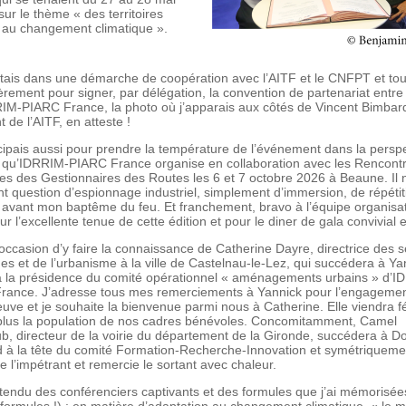
sur le thème « des territoires
 au changement climatique ».
stais dans une démarche de coopération avec l’AITF et le CNFPT et tou
ièrement pour signer, par délégation, la convention de partenariat entre
RIM-PIARC France, la photo où j’apparais aux côtés de Vincent Bimbar
t de l’AITF, en atteste !
icipais aussi pour prendre la température de l’événement dans la persp
 qu’IDRRIM-PIARC France organise en collaboration avec les Rencont
es des Gestionnaires des Routes les 6 et 7 octobre 2026 à Beaune. Il n
t question d’espionnage industriel, simplement d’immersion, de répétit
avant mon baptême du feu. Et franchement, bravo à l’équipe organisat
r l’excellente tenue de cette édition et pour le diner de gala convivial et 
l’occasion d’y faire la connaissance de Catherine Dayre, directrice des s
es et de l’urbanisme à la ville de Castelnau-le-Lez, qui succédera à Ya
à la présidence du comité opérationnel « aménagements urbains » d’I
rance. J’adresse tous mes remerciements à Yannick pour l’engagement
reuve et je souhaite la bienvenue parmi nous à Catherine. Elle viendra f
plus la population de nos cadres bénévoles. Concomitamment, Camel
, directeur de la voirie du département de la Gironde, succédera à D
 à la tête du comité Formation-Recherche-Innovation et symétriqueme
lle l’impétrant et remercie le sortant avec chaleur.
ntendu des conférenciers captivants et des formules que j’ai mémorisée