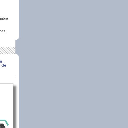
embre
ces.
en
s de