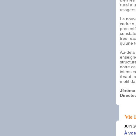
bien les
rural a 
usagers,
La nouve
cadre »,
présenté
constate
très réa
qu’une t
Au-delà 
enseigne
structur
notre ca
intenses
il vaut 
motif da
Jérôme
Directe
Vie I
JUIN 2
À vos