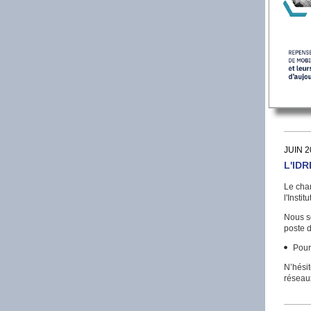
JUIN 2
L'IDR
Le cha
l'Insti
Nous s
poste 
Pour 
N’hésit
réseaux