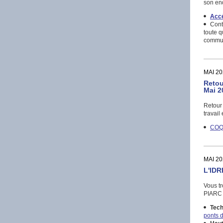
son enq
Accé
Cont
toute q
commun
MAI 20
Retou
Mai 2
Retour 
travail
CO
MAI 20
L'IDR
Vous t
PIARC 
Tech
ponts 