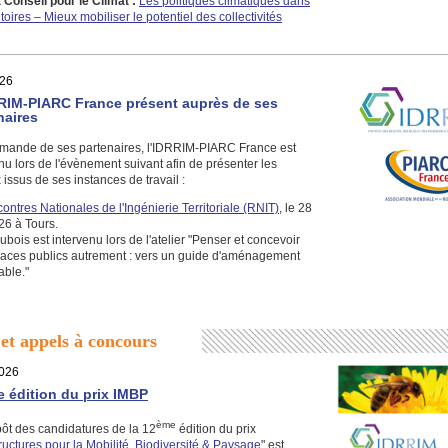
 Conseil pour le Climat :
Les politiques climatiques dans
ritoires – Mieux mobiliser le potentiel des collectivités
26
RIM-PIARC France présent auprès de ses
naires
emande de ses partenaires, l'IDRRIM-PIARC France est
nu lors de l'évènement suivant afin de présenter les
 issus de ses instances de travail :
ontres Nationales de l'Ingénierie Territoriale (RNIT)
, le 28
26 à Tours.
bois est intervenu lors de l'atelier "Penser et concevoir
paces publics autrement : vers un guide d'aménagement
able."
 et appels à concours
026
 édition du prix IMBP
ème
ôt des candidatures de la 12
édition du prix
tructures pour la Mobilité, Biodiversité & Paysage
" est