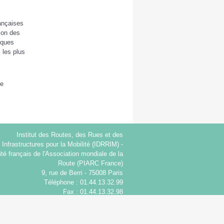
ançaises
tion des
iques
 les plus
de
Institut des Routes, des Rues et des
Infrastructures pour la Mobilité (IDRRIM) -
té français de l'Association mondiale de la
Route (PIARC France)
9, rue de Berri - 75008 Paris
Téléphone : 01.44.13.32.99
Fax : 01.44.13.32.98
Courriel :
idrrim@idrrim.com
© IDRRIM 2026