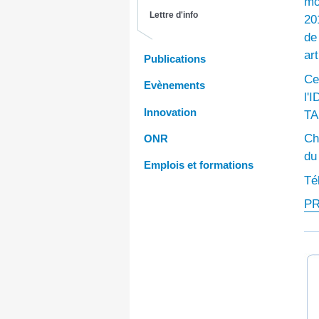
mo
Lettre d'info
20
de
ar
Publications
Ce
Evènements
l'
Innovation
TA
Ch
ONR
du
Emplois et formations
Té
P