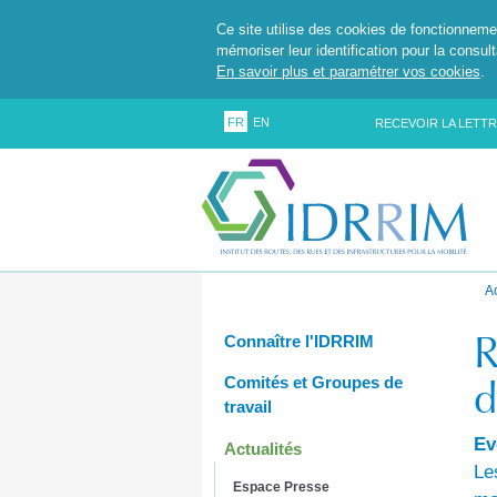
Ce site utilise des cookies de fonctionneme
mémoriser leur identification pour la consul
En savoir plus et paramétrer vos cookies
.
FR
EN
RECEVOIR LA LETTR
A
R
Connaître l'IDRRIM
d
Comités et Groupes de
travail
Ev
Actualités
Le
Espace Presse