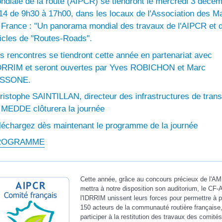
ndiale de la route (AIPCR) se tiendront le mercredi 3 déce
14 de 9h30 à 17h00, dans les locaux de l'Association des M
 France : "Un panorama mondial des travaux de l'AIPCR et 
ticles de "Routes-Roads".
s rencontres se tiendront cette année en partenariat avec
IDRRIM et seront ouvertes par Yves ROBICHON et Marc
SSONE.
ristophe SAINTILLAN, directeur des infrastructures de trans
 MEDDE clôturera la journée
léchargez dès maintenant le programme de la journée
ROGRAMME
Cette année, grâce au concours précieux de l'AM
mettra à notre disposition son auditorium, le CF
l'IDRRIM unissent leurs forces pour permettre à p
150 acteurs de la communauté routière française
participer à la restitution des travaux des comités