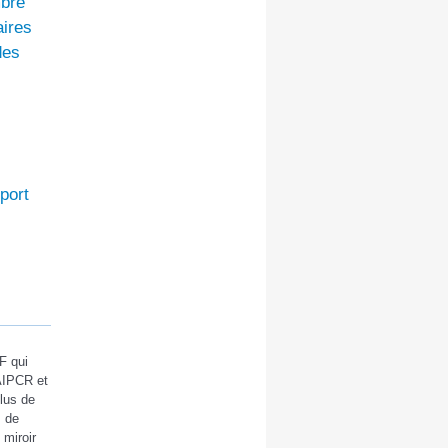
mbre
aires
des
port
F qui
-AIPCR et
lus de
, de
 miroir