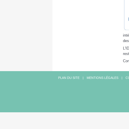
int
des
L'I
res
Con
PLAN DU SITE
MENTIONS LÉGALES
C