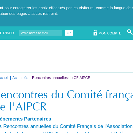
nt pour enregistrer les choix effectués par les visiteurs, comme la langue de 
tation des pages à accès restreint.
E D'INFO
OK
MON COMPTE
ccueil
Actualités
Rencontres annuelles du CF-AIPCR
encontres du Comité franç
e l'AIPCR
ènements Partenaires
s Rencontres annuelles du Comité Français de l'Association