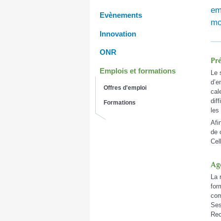
em
Evènements
mo
Innovation
ONR
Pr
Emplois et formations
Le 
d’e
Offres d'emploi
cal
dif
Formations
les
Afi
de 
Cel
Ag
La 
for
com
Ses
Rec