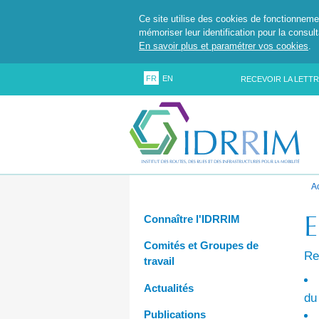
Ce site utilise des cookies de fonctionneme
mémoriser leur identification pour la consul
En savoir plus et paramétrer vos cookies
.
FR
EN
RECEVOIR LA LETTR
A
E
Connaître l'IDRRIM
Comités et Groupes de
Re
travail
Actualités
du
Publications