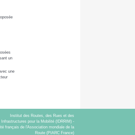
roposée
oposées
osant un
 avec une
cteur
Institut des Routes, des Rues et des
Infrastructures pour la Mobilité (IDRRIM) -
té français de l'Association mondiale de la
Route (PIARC France)