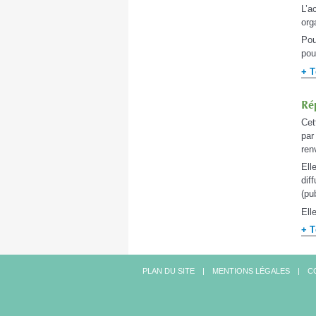
L’a
org
Pou
pou
+ T
Rép
Cet
par
ren
Ell
dif
(pu
Ell
+ T
PLAN DU SITE
MENTIONS LÉGALES
C