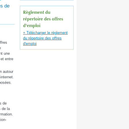
es de
Règlement du
répertoire des offres
d'emploi
+ Télécharger le règlement
du répertoire des offres
ffres
d'emploi
e
nt une
 et entre
n autour
internet.
oposées.
s de
 de la
rmation.
ion-