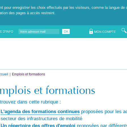
nt pour enregistrer les choix effectués par les visiteurs, comme la langue de 
tation des pages à accès restreint.
E D'INFO
OK
MON COMPTE
ccueil
Emplois et formations
mplois et formations
trouvez dans cette rubrique :
L'agenda des formations continues
proposées pour les a
 secteur des infrastructures de mobilité
Un répertoire des offres d'emploi
proposées par différent