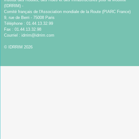
(IDRRIM) -
Comité français de l'Association mondiale de la Route (PIARC France)
9, rue de Berri - 75008 Paris
Téléphone : 01.44.13.32.99
Fax : 01.44.13.32.98
Courriel :
idrrim@idrrim.com
© IDRRIM 2026