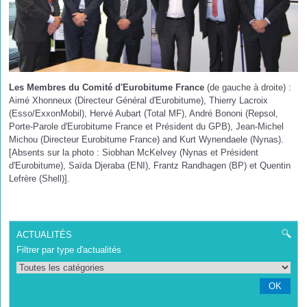
Les Membres du Comité d'Eurobitume France
(de gauche à droite) :
Aimé Xhonneux (Directeur Général d'Eurobitume), Thierry Lacroix
(Esso/ExxonMobil), Hervé Aubart (Total MF), André Bononi (Repsol,
Porte-Parole d'Eurobitume France et Président du GPB), Jean-Michel
Michou (Directeur Eurobitume France) and Kurt Wynendaele (Nynas).
[Absents sur la photo : Siobhan McKelvey (Nynas et Président
d'Eurobitume), Saïda Djeraba (ENI), Frantz Randhagen (BP) et Quentin
Lefrère (Shell)].
ACTUALITÉS
Filtrer par type d'actualités
OK