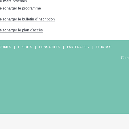
30 mars prochain.
élécharger le programme
élécharger le bulletin d'inscription
élécharger le plan d'accès
OOKIES
CRÉDITS
LIENS UTILES
PARTENAIRES
FLUX RSS
Comi