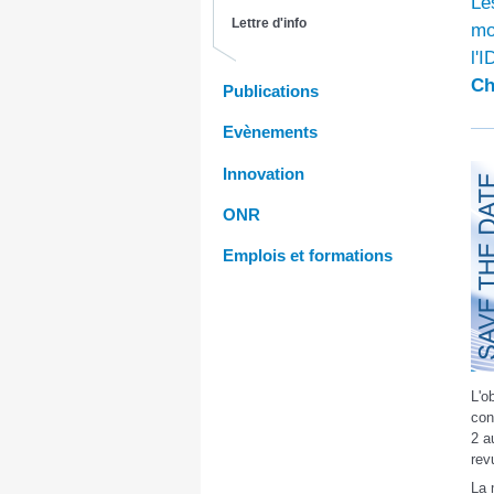
Le
Lettre d'info
mo
l'
Ch
Publications
Evènements
Innovation
ONR
Emplois et formations
L'o
con
2 a
rev
La 