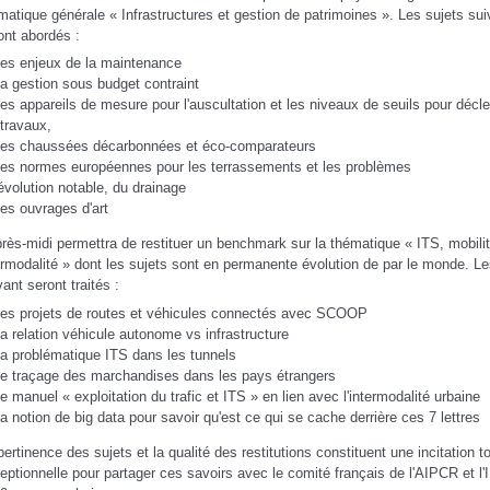
matique générale « Infrastructures et gestion de patrimoines ». Les sujets su
ont abordés :
les enjeux de la maintenance
la gestion sous budget contraint
les appareils de mesure pour l'auscultation et les niveaux de seuils pour décl
 travaux,
les chaussées décarbonnées et éco-comparateurs
les normes européennes pour les terrassements et les problèmes
évolution notable, du drainage
les ouvrages d'art
près-midi permettra de restituer un benchmark sur la thématique « ITS, mobilit
ermodalité » dont les sujets sont en permanente évolution de par le monde. Le
vant seront traités :
les projets de routes et véhicules connectés avec SCOOP
la relation véhicule autonome vs infrastructure
la problématique ITS dans les tunnels
le traçage des marchandises dans les pays étrangers
le manuel « exploitation du trafic et ITS » en lien avec l'intermodalité urbaine
la notion de big data pour savoir qu'est ce qui se cache derrière ces 7 lettres
pertinence des sujets et la qualité des restitutions constituent une incitation to
eptionnelle pour partager ces savoirs avec le comité français de l'AIPCR et l