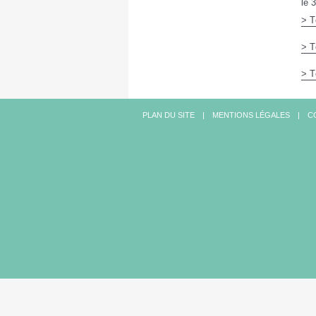
le 
> T
> T
> T
PLAN DU SITE
MENTIONS LÉGALES
C