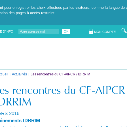
nt pour enregistrer les choix effectués par les visiteurs, comme la langue de 
tation des pages à accès restreint.
E D'INFO
OK
MON COMPTE
ccueil
Actualités
Les rencontres du CF-AIPCR / IDRRIM
es rencontres du CF-AIPCR 
IDRRIM
RS 2016
énements IDRRIM