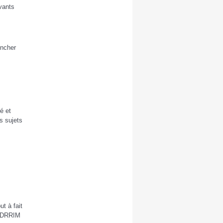
ivants
encher
é et
s sujets
ut à fait
'IDRRIM