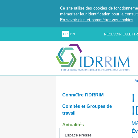
Ce site utilise des cookies de fonctionneme
mémoriser leur identification pour la consul
En savoir plus et paramétrer vos cookies
.
FR
EN
RECEVOIR LA LETTR
A
L
Connaître l'IDRRIM
Comités et Groupes de
travail
MA
Actualités
Év
Espace Presse