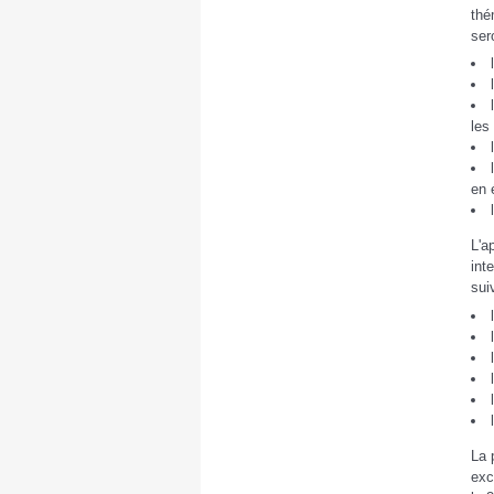
thé
ser
les
en 
L'a
int
sui
La 
exc