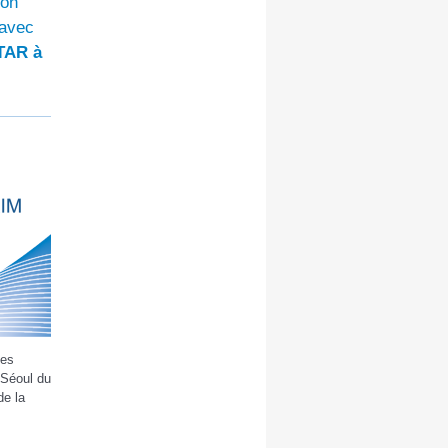
ion
 avec
TTAR à
des
 Séoul du
de la