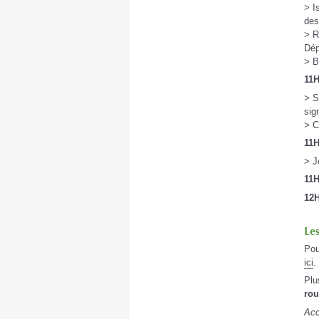
> I
des
> R
Dép
> 
11H
> S
sig
> C
11H
> J
11H
12H
Le
Pou
ici
.
Plu
rou
Acc