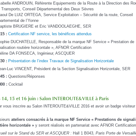
sabelle ANDROUIN, Référente Equipements de la Route à la Direction des Ro
 Transports, Conseil Départemental des Deux Sèvres
aoul De LUIZ ORTEGA, Service Exploitation – Sécurité de la route, Conseil
artemental de l’Yonne
Baptiste BRUGIERE et Eric VANDOOLAEGHE, SER
15 :
Certification NF service, les bénéfices attendus
ophie DUCHATELLE, Responsable de la marque NF Service « Prestation de
nalisation routière horizontale », AFNOR Certification
éline DA FONSECA, Ingénieur, ASCQUER
30 :
Présentation de l’index Travaux de Signalisation Horizontale
ean-Luc VINCENT, Président de la Section Signalisation Horizontale, SER
45 :
Questions/Réponses
00 :
Cocktail
s 14, 15 et 16 juin : Salon INTEROUTE&VILLE à Paris
r vous inscrire au Salon INTEROUTE&VILLE 2016 et avoir un badge visiteur 
sieurs
ateliers consacrés à la marque NF Service « Prestations de signali
tière horizontale »
y seront réalisés en partenariat avec AFNOR Certification
ueil sur le Stand du SER et ASCQUER
:
Hall 1 B043,
Paris Porte de Versaill