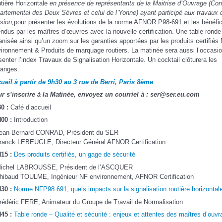
tière Horizontale
en présence de représentants de la Maitrise d’Ouvrage (Con
artemental des Deux Sèvres et celui de l’Yonne) ayant participé aux travaux 
ision,
pour présenter les évolutions de la norme AFNOR P98-691 et les bénéfi
endus par les maîtres d’œuvres avec la nouvelle certification. Une table ronde
anisée ainsi qu’un zoom sur les garanties apportées par les produits certifiés
ironnement & Produits de marquage routiers. La matinée sera aussi l’occasi
senter l’index Travaux de Signalisation Horizontale. Un cocktail clôturera les
anges.
ueil à partir de 9h30 au 3 rue de Berri, Paris 8ème
r s’inscrire à la Matinée, envoyez un courriel à :
ser@ser.eu.com
0 :
Café d’accueil
00 :
Introduction
ean-Bernard CONRAD, Président du SER
ranck LEBEUGLE, Directeur Général AFNOR Certification
15 :
Des produits certifiés, un gage de sécurité
ichel LABROUSSE, Président de l’ASCQUER
hibaud TOULME, Ingénieur NF environnement, AFNOR Certification
30 :
Norme NFP98 691, quels impacts sur la signalisation routière horizontal
rédéric FERE, Animateur du Groupe de Travail de Normalisation
45 :
Table ronde – Qualité et sécurité : enjeux et attentes des maîtres d’ouvr