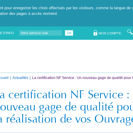
nt pour enregistrer les choix effectués par les visiteurs, comme la langue de 
tation des pages à accès restreint.
E D'INFO
OK
MON COMPTE
ccueil
Actualités
La certification NF Service : Un nouveau gage de qualité pour 
a certification NF Service 
ouveau gage de qualité po
a réalisation de vos Ouvrag