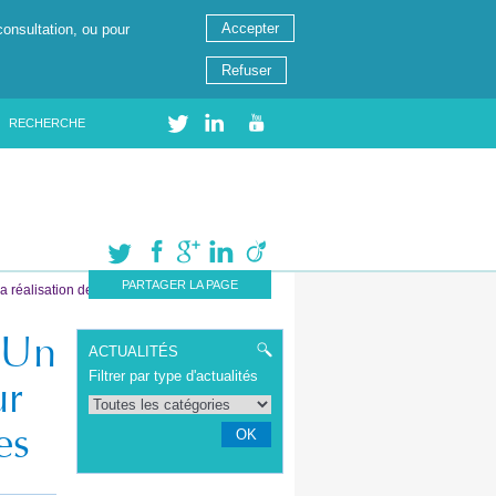
Accepter
consultation, ou pour
Refuser
RECHERCHE
PARTAGER LA PAGE
la réalisation de vos Ouvrages
: Un
ACTUALITÉS
Filtrer par type d'actualités
ur
es
OK