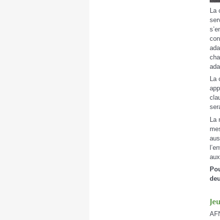
La 
ser
s’e
con
ada
cha
ada
La 
app
cla
ser
La 
mes
aus
l’e
aux
Pou
deu
Jeu
AFN