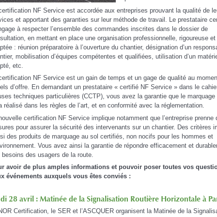
certification NF Service est accordée aux entreprises prouvant la qualité de le
vices et apportant des garanties sur leur méthode de travail. Le prestataire cer
ngage à respecter l’ensemble des commandes inscrites dans le dossier de
sultation, en mettant en place une organisation professionnelle, rigoureuse et
ptée : réunion préparatoire à l’ouverture du chantier, désignation d’un respons
ntier, mobilisation d’équipes compétentes et qualifiées, utilisation d’un matéri
pté, etc.
certification NF Service est un gain de temps et un gage de qualité au mome
els d’offre. En demandant un prestataire « certifié NF Service » dans le cahie
uses techniques particulières (CCTP), vous avez la garantie que le marquage 
a réalisé dans les règles de l’art, et en conformité avec la réglementation.
nouvelle certification NF Service implique notamment que l’entreprise prenne
ures pour assurer la sécurité des intervenants sur un chantier. Des critères i
si des produits de marquage au sol certifiés, non nocifs pour les hommes et
nvironnement. Vous avez ainsi la garantie de répondre efficacement et durabl
 besoins des usagers de la route.
r avoir de plus amples informations et pouvoir poser toutes vos questi
x événements auxquels vous êtes conviés :
di 28 avril : Matinée de la Signalisation Routière Horizontale à Pa
OR Certification, le SER et l’ASCQUER organisent la Matinée de la Signalis