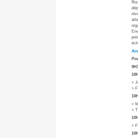
Rou
dép
rév
att
org
Env
pré
éch
Acc
Pou
9H3
10H
> J
> F
10H
> M
> T
10H
> F
10H