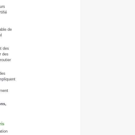
urs
tifié
able de
el
nt des
r des
routier
 des
mpliquent
ement
ons,
ris
ation