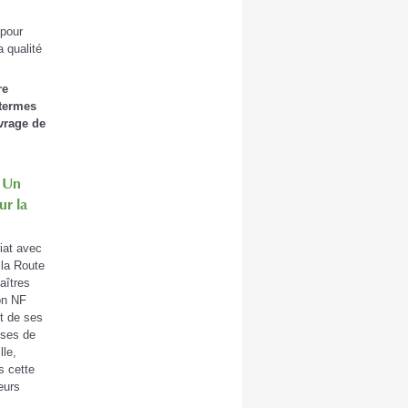
 pour
a qualité
re
 termes
vrage de
: Un
ur la
iat avec
la Route
aîtres
ion NF
t de ses
ises de
lle,
s cette
eurs