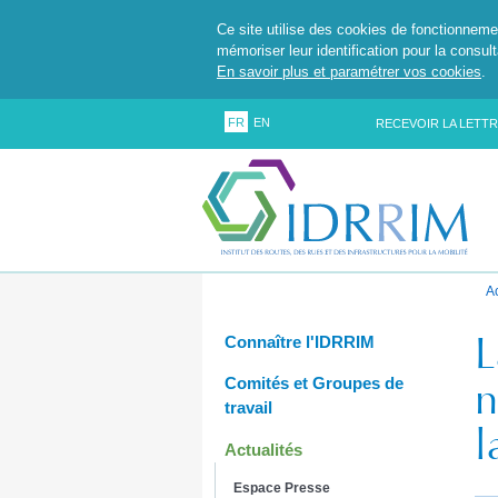
Ce site utilise des cookies de fonctionneme
mémoriser leur identification pour la consul
En savoir plus et paramétrer vos cookies
.
FR
EN
RECEVOIR LA LETTR
A
L
Connaître l'IDRRIM
n
Comités et Groupes de
travail
l
Actualités
Espace Presse