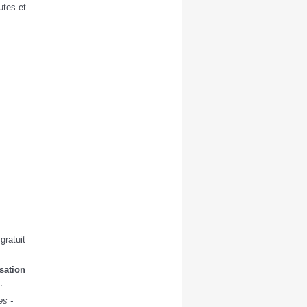
utes et
gratuit
sation
.
es -