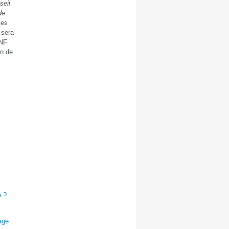
seil
de
ces
 sera
 NF
on de
e ?
age