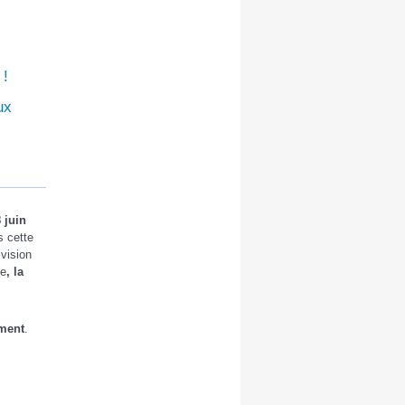
 !
ux
8 juin
s cette
vision
ce
, la
ement
.