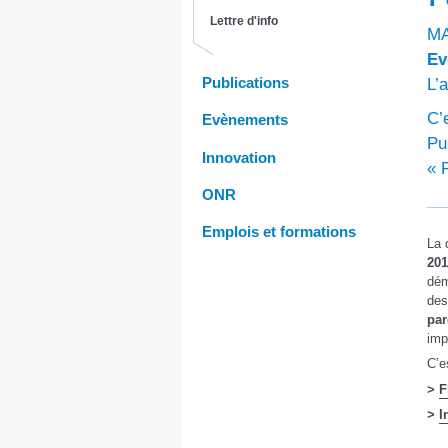
Lettre d'info
MA
Ev
Publications
L’
C’
Evènements
Pu
Innovation
« 
ONR
Emplois et formations
La 
201
dém
des
par
imp
C’e
>
F
>
I