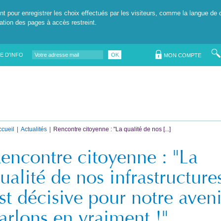
nt pour enregistrer les choix effectués par les visiteurs, comme la langue de 
tation des pages à accès restreint.
E D'INFO
OK
MON COMPTE
ccueil
Actualités
Rencontre citoyenne : "La qualité de nos [...]
encontre citoyenne : "La
ualité de nos infrastructure
st décisive pour notre aveni
arlons en vraiment !"