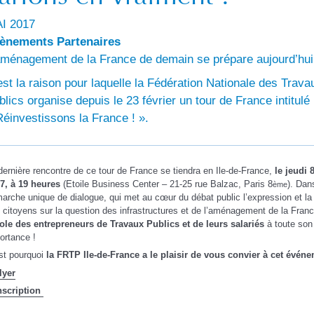
I 2017
ènements Partenaires
aménagement de la France de demain se prépare aujourd’hui
est la raison pour laquelle la Fédération Nationale des Trava
blics organise depuis le 23 février un tour de France intitulé
Réinvestissons la France ! ».
dernière rencontre de ce tour de France se tiendra en Ile-de-France,
le jeudi 
7, à 19 heures
(Etoile Business Center – 21-25 rue Balzac, Paris 8
). Dan
ème
arche unique de dialogue, qui met au cœur du débat public l’expression et la 
 citoyens sur la question des infrastructures et de l’aménagement de la Fran
ole des entrepreneurs de Travaux Publics et de leurs salariés
à toute son
ortance !
st pourquoi
la FRTP Ile-de-France a le plaisir de vous convier à cet évén
lyer
nscription