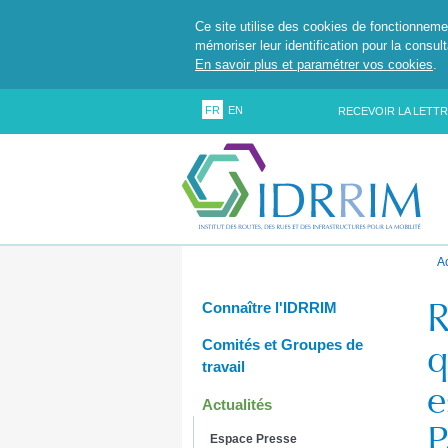
Ce site utilise des cookies de fonctionneme
mémoriser leur identification pour la consul
En savoir plus et paramétrer vos cookies
.
FR
EN
RECEVOIR LA LETTR
A
R
Connaître l'IDRRIM
q
Comités et Groupes de
travail
e
Actualités
P
Espace Presse