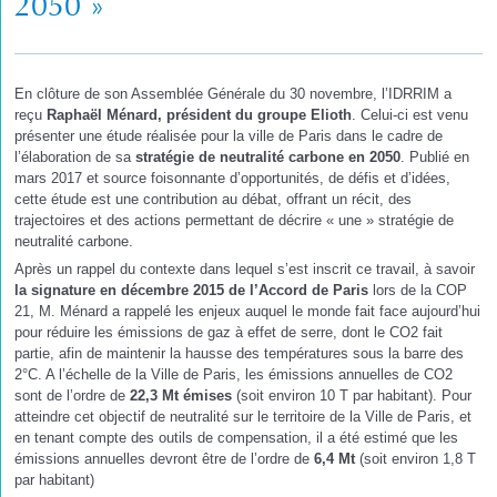
2050 »
En clôture de son Assemblée Générale du 30 novembre, l’IDRRIM a
reçu
Raphaël Ménard, président du groupe Elioth
. Celui-ci est venu
présenter une étude réalisée pour la ville de Paris dans le cadre de
l’élaboration de sa
stratégie de neutralité carbone en 2050
. Publié en
mars 2017 et source foisonnante d’opportunités, de défis et d’idées,
cette étude est une contribution au débat, offrant un récit, des
trajectoires et des actions permettant de décrire « une » stratégie de
neutralité carbone.
Après un rappel du contexte dans lequel s’est inscrit ce travail, à savoir
la signature en décembre 2015 de l’Accord de Paris
lors de la COP
21, M. Ménard a rappelé les enjeux auquel le monde fait face aujourd’hui
pour réduire les émissions de gaz à effet de serre, dont le CO2 fait
partie, afin de maintenir la hausse des températures sous la barre des
2°C. A l’échelle de la Ville de Paris, les émissions annuelles de CO2
sont de l’ordre de
22,3 Mt émises
(soit environ 10 T par habitant). Pour
atteindre cet objectif de neutralité sur le territoire de la Ville de Paris, et
en tenant compte des outils de compensation, il a été estimé que les
émissions annuelles devront être de l’ordre de
6,4 Mt
(soit environ 1,8 T
par habitant)