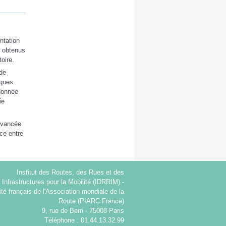
ntation
s obtenus
oire.
 de
iques
 donnée
ie
’avancée
ce entre
Institut des Routes, des Rues et des
Infrastructures pour la Mobilité (IDRRIM) -
té français de l'Association mondiale de la
Route (PIARC France)
9, rue de Berri - 75008 Paris
Téléphone : 01.44.13.32.99