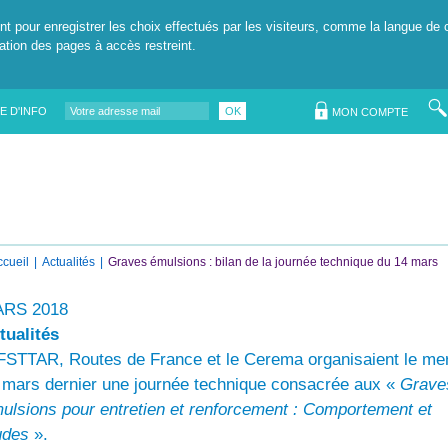
nt pour enregistrer les choix effectués par les visiteurs, comme la langue de 
tation des pages à accès restreint.
E D'INFO
OK
MON COMPTE
ccueil
Actualités
Graves émulsions : bilan de la journée technique du 14 mars
RS 2018
tualités
IFSTTAR, Routes de France et le Cerema organisaient le me
 mars dernier une journée technique consacrée aux «
Grave
ulsions pour entretien et renforcement : Comportement et
udes
».