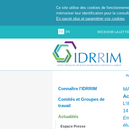
Ce site utilise des cookies de fonctionneme
mémoriser leur identification pour la consul
En savoir plus et paramétrer vos cookies
.
FR
EN
RECEVOIR LA LETTR
A
Connaître l'IDRRIM
MA
Ac
Comités et Groupes de
L’
travail
14
Actualités
Em
ét
Espace Presse