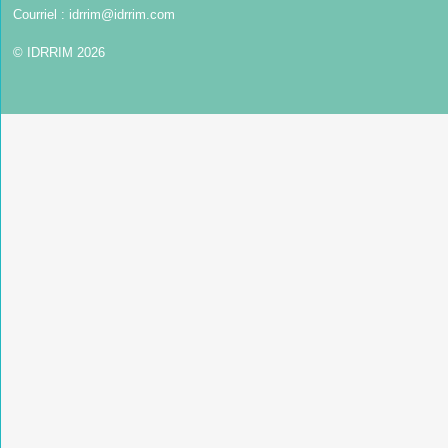
Courriel :
idrrim@idrrim.com
© IDRRIM 2026