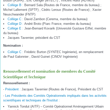
Boutin (ASFA) ; Eric Ollinger (MTECT) ; Vincent Hulot (ADTech)
Collège B :
Bernard Sala (Routes de France, membre du bureau) ;
Michel Lallement (SPTF) ; Cédric Leroux (Routes de France) ; Xavier
Neuschwander (FNTP)
Collège C :
David Zambon (Cerema, membre du bureau)
Collège D :
André Broto (Piarc France, membre du bureau)
Collège E :
Jean-Bernard Kovarik (Université Gustave Eiffel, membre
du bureau)
Jacques Tavernier, président du CST
Nomination :
Collège C :
Frédéric Burton (SYNTEC Ingénierie), en remplacement
de Paul Galonnier ; David Guinet (CINOV Ingénierie)
Renouvellement et nomination de membres du Comité
Scientifique et Technique
Renouvellement :
-
Président :
Jacques Tavernier (Routes de France), Président du CST
-
Les Présidents des Comités Opérationnels impliqués dans les activités
scientifiques et techniques de l'Institut :
Yannick Tondut (AITF) – Comité Opérationnel Aménagement Urbain