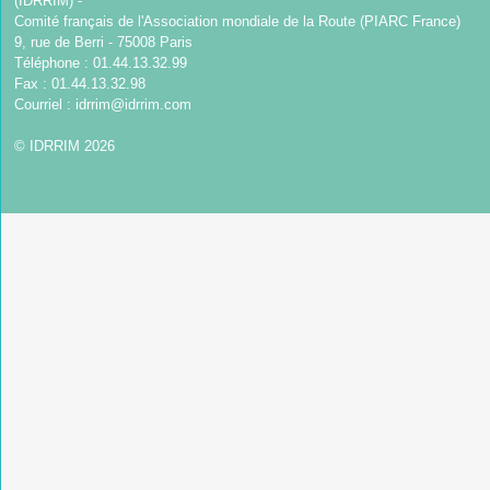
(IDRRIM) -
Comité français de l'Association mondiale de la Route (PIARC France)
9, rue de Berri - 75008 Paris
Téléphone : 01.44.13.32.99
Fax : 01.44.13.32.98
Courriel :
idrrim@idrrim.com
© IDRRIM 2026