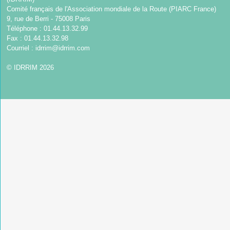
Comité français de l'Association mondiale de la Route (PIARC France)
9, rue de Berri - 75008 Paris
Téléphone : 01.44.13.32.99
Fax : 01.44.13.32.98
Courriel :
idrrim@idrrim.com
© IDRRIM 2026