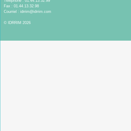
Téléphone : 01.44.13.32.99
Fax : 01.44.13.32.98
Courriel :
idrrim@idrrim.com
© IDRRIM 2026