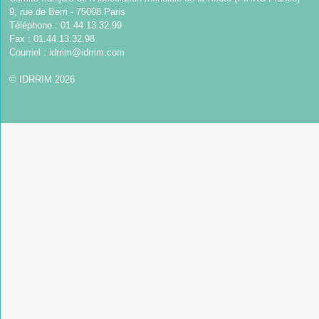
9, rue de Berri - 75008 Paris
Téléphone : 01.44.13.32.99
Fax : 01.44.13.32.98
Courriel :
idrrim@idrrim.com
© IDRRIM 2026