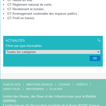
GT Nature en ville ;
GT Règlement national de voirie ;
GT Revêtement et lumière ;
GT Aménagement soutenable des espaces publics ;
GT Profil en travers.
ACTUALITÉS
Filtrer par type d'actualités
OK
PLAN DU SITE
MENTIONS LÉGALES
COOKIES
CRÉDITS
LIENS UTILES
PARTENAIRES
FLUX RSS
Institut des Routes, des Rues et des Infrastructures pour la Mobilité
(IDRRIM) -
Comité français de l'Association mondiale de la Route (PIARC France)