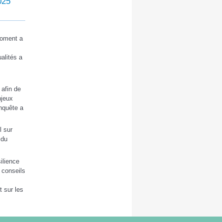
025
moment a
alités a
afin de
njeux
nquête a
l sur
 du
ilience
 conseils
t sur les