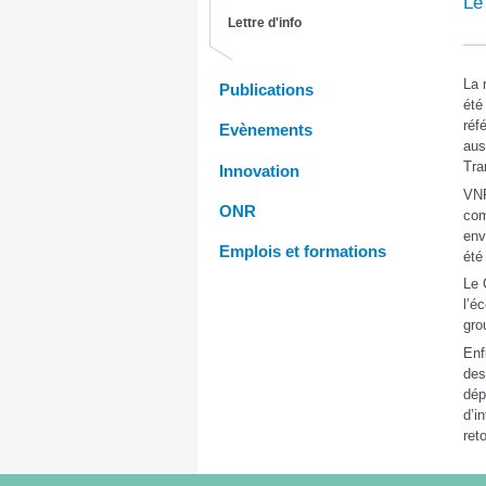
Le
Lettre d'info
La 
Publications
été
réf
Evènements
aus
Tra
Innovation
VNF
ONR
com
env
Emplois et formations
été
Le 
l’é
gro
Enf
des
dép
d’i
ret