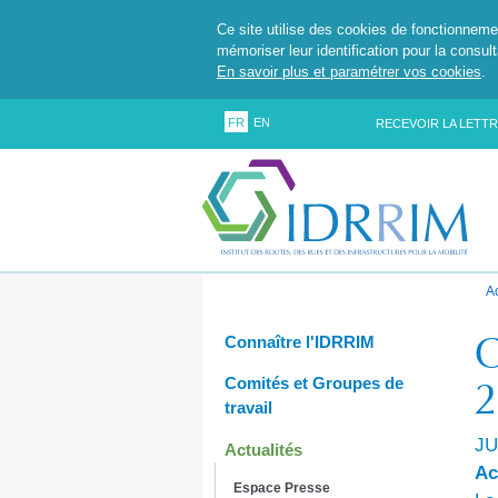
Ce site utilise des cookies de fonctionneme
mémoriser leur identification pour la consul
En savoir plus et paramétrer vos cookies
.
FR
EN
RECEVOIR LA LETTR
A
C
Connaître l'IDRRIM
2
Comités et Groupes de
travail
JU
Actualités
Ac
Espace Presse