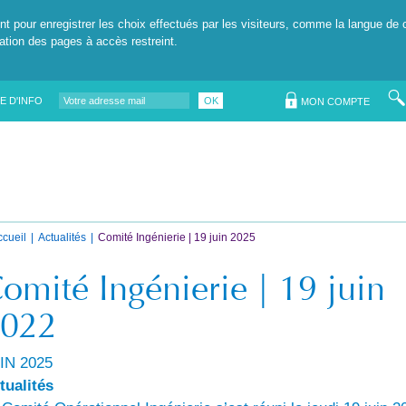
nt pour enregistrer les choix effectués par les visiteurs, comme la langue de 
tation des pages à accès restreint.
E D'INFO
OK
MON COMPTE
ccueil
Actualités
Comité Ingénierie | 19 juin 2025
omité Ingénierie | 19 juin
022
IN 2025
tualités