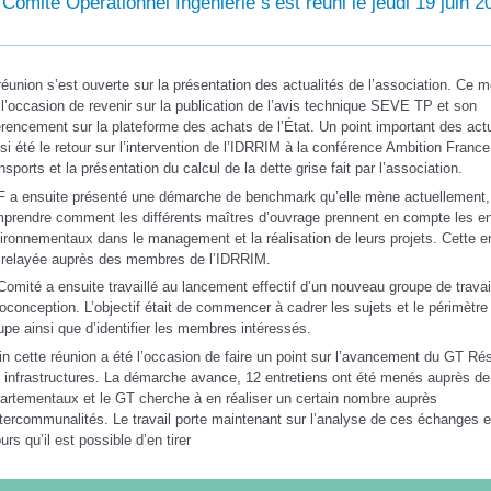
 Comité Opérationnel Ingénierie s’est réuni le jeudi 19 juin 2
réunion s’est ouverte sur la présentation des actualités de l’association. Ce 
 l’occasion de revenir sur la publication de l’avis technique SEVE TP et son
érencement sur la plateforme des achats de l’État. Un point important des actu
si été le retour sur l’intervention de l’IDRRIM à la conférence Ambition France
nsports et la présentation du calcul de la dette grise fait par l’association.
 a ensuite présenté une démarche de benchmark qu’elle mène actuellement, 
prendre comment les différents maîtres d’ouvrage prennent en compte les e
ironnementaux dans le management et la réalisation de leurs projets. Cette e
 relayée auprès des membres de l’IDRRIM.
Comité a ensuite travaillé au lancement effectif d’un nouveau groupe de travai
coconception. L’objectif était de commencer à cadrer les sujets et le périmètre
upe ainsi que d’identifier les membres intéressés.
in cette réunion a été l’occasion de faire un point sur l’avancement du GT Rés
 infrastructures. La démarche avance, 12 entretiens ont été menés auprès de
artementaux et le GT cherche à en réaliser un certain nombre auprès
ntercommunalités. Le travail porte maintenant sur l’analyse de ces échanges e
ours qu’il est possible d’en tirer