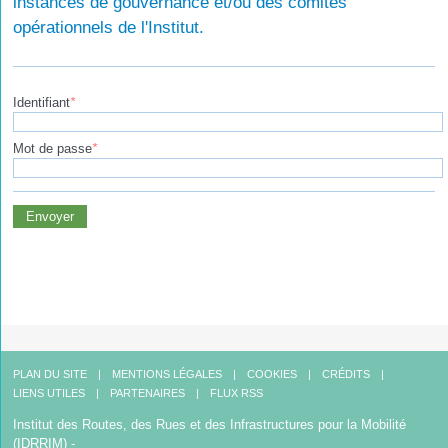
instances de gouvernance et/ou des comités
opérationnels de l'Institut.
Identifiant
*
Mot de passe
*
Envoyer
PLAN DU SITE
MENTIONS LÉGALES
COOKIES
CRÉDITS
LIENS UTILES
PARTENAIRES
FLUX RSS
Institut des Routes, des Rues et des Infrastructures pour la Mobilité
(IDRRIM) -