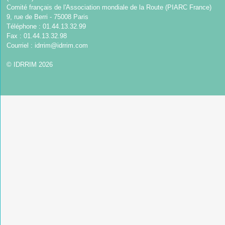
Comité français de l'Association mondiale de la Route (PIARC France)
9, rue de Berri - 75008 Paris
Téléphone : 01.44.13.32.99
Fax : 01.44.13.32.98
Courriel :
idrrim@idrrim.com
© IDRRIM 2026