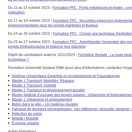
Du 11 au 13 octobre 2023
-
Formation PFC : Ponts métalliques et mixtes : con
réalisation
Du 17 au 19 octobre 2023
-
Formation PFC : Nouvelles exigences réglementai
environnementales pour les projets maritimes et fluviaux
Du 24 au 26 octobre 2023
-
Formation PFC : Choisir une technique d'entreti
Du 25 au 27 octobre 2023
-
Formation PFC : Appréhender l'ensemble des pro
projets d'infrastructures et élaborer leur planning
Dépôt de candidature avant le 10/11/2023
-
Formation Ihedate : La route peut-
écologique ?
Formation Université Gustave Eiffel (pour plus d'informations, contactez l'org
Diplôme Universitaire Expertise en Accidentologie et Traumatologie
Master 1 Transport, Mobilités, Réseaux
Master 2 Transport, mobilité
Master 2 Transport et développement durable
Master Maîtrise d’ouvrage des projets urbains - Urbanisme et Aménagemen
Master 1 Urbanisme et aménagement
Béton dans la ville – Un matériau durable
Fabrique de données géographiques : géo référencer, géocoder, dessiner, r
Réfection de voirie
Motilité / Mobilité
Écologie urbaine
Autres formations :