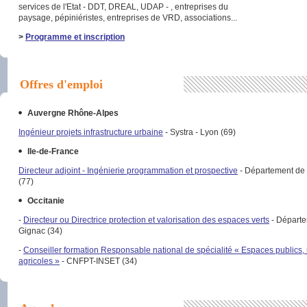
services de l'Etat - DDT, DREAL, UDAP - , entreprises du
paysage, pépiniéristes, entreprises de VRD, associations...
>
Programme et inscription
Offres d'emploi
Auvergne Rhône-Alpes
Ingénieur projets infrastructure urbaine
- Systra - Lyon (69)
Ile-de-France
Directeur adjoint - Ingénierie programmation et prospective
- Département de
(77)
Occitanie
-
Directeur ou Directrice protection et valorisation des espaces verts
- Départe
Gignac (34)
-
Conseiller formation Responsable national de spécialité « Espaces publics, 
agricoles »
- CNFPT-INSET (34)