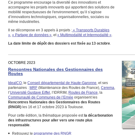
Ce programme encourage la diversité des innovations et
accompagne les projets innovants qui apportent des solutions de
mobilité respectueuses de l'environnement, qu’il s’agisse
d’innovations technologiques, organisationnelles, sociales ou
même industrielles.
Il se décompose en 3 appels à projets :
« Transports Durables
»
,
« Partage de données »
, et
« Multimodalité et Intermodalité »
.
La date limite de dépôt des dossiers est fixée au
13 octobre
.
OCTOBRE 2023
Rencontres Nationales des Gestionnaires des
Routes
IdealCO
, le
Conseil départemental de Haute-Garonne
, et ses
partenaires :
MRF
(Maintenance des Routes de France),
Cerema
,
l’
Université Gustave Eiffel
, l’IDRRIM,
Routes de France
, la
Communauté de Communes de l’Ernée
organisent les
Rencontres Nationales des Gestionnaires des Routes
(RNGR)
les 16 et 17 octobre 2023 à Toulouse.
Pour cette édition, la thématique proposée est
la décarbonation
des infrastructures pour aller vers une route plus
responsable
.
Retrouvez le
programme des RNGR