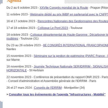
Agenda
Du 2 au 6 octobre 2023 -
XXVIIe Congrès mondial de la Route
- Prague (Rép
11 octobre 2023 -
Webinaire dédié au prix IMBP en partenariat avec le CNFPT
16 et 17 octobre 2023 -
Rencontres Nationales des Gestionnaires des Routes
17 et 18 octobre 2023 -
Colloque Le Pont 2023
- Toulouse
18 octobre 2023 -
Colloque départemental de Haute-Garonne : Décarboner les
routières
- Toulouse (31)
Du 23 au 26 octobre 2023 -
8E CONGRÈS INTERNATIONAL FRANCOPHON
Nantes
15 novembre 2023 -
Séminaire sur la gestion de patrimoine (PIARC France -
sur Marne
16 novembre 2023 -
Journée Technique Nationale SER/IDRRIM - SIGNALIS
HORIZONTALE
- St Herblain
22 novembre 2023 - Conférence de présentation du rapport ONR 2023 - Par
- Conseil d'administration et Assemblée générale de l'IDRRIM - Paris
26 et 27 mars 2024 :
Congrès de l'IDRRIM
- Montpellier (34)
>
Consulte
r tous les événements de l'agenda "Infrastructures - Mobilité"