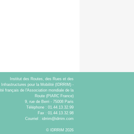
Institut des Routes, des Rues et des
Infrastructures pour la Mobilité (IDRRIM) -
té français de l'Association mondiale de la
Route (PIARC France)
9, rue de Berri - 75008 Paris
Téléphone : 01.44.13.32.99
Fax : 01.44.13.32.98
Courriel :
idrrim@idrrim.com
© IDRRIM 2026