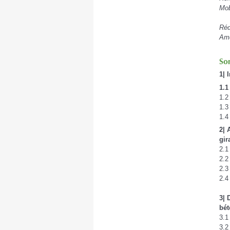
Mob
Réd
Am
So
1| 
1.1
1.2
1.3
1.4
2| 
gir
2.1
2.2
2.3
2.4
3| 
bét
3.1
3.2