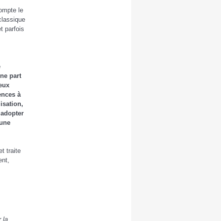
ompte le
 classique
t parfois
e
une part
ieux
ences à
isation,
à adopter
 une
t traite
ent,
 la