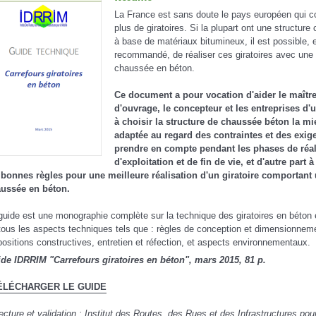
La France est sans doute le pays européen qui c
plus de giratoires. Si la plupart ont une structure
à base de matériaux bitumineux, il est possible, e
recommandé, de réaliser ces giratoires avec une
chaussée en béton.
Ce document a pour vocation d'aider le maîtr
d'ouvrage, le concepteur et les entreprises d'
à choisir la structure de chaussée béton la m
adaptée au regard des contraintes et des exig
prendre en compte pendant les phases de réal
d'exploitation et de fin de vie, et d'autre part 
 bonnes règles pour une meilleure réalisation d'un giratoire comportant
ussée en béton.
guide est une monographie complète sur la technique des giratoires en béton e
tous les aspects techniques tels que : règles de conception et dimensionnem
positions constructives, entretien et réfection, et aspects environnementaux.
de IDRRIM "Carrefours giratoires en béton", mars 2015, 81 p.
ÉLÉCHARGER LE GUIDE
ecture et validation : Institut des Routes, des Rues et des Infrastructures pour