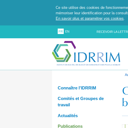
Ce site utilise des cookies de fonctionneme
mémoriser leur identification pour la consul
En savoir plus et paramétrer vos cookies
.
FR
EN
RECEVOIR LA LETTR
A
G
Connaître l'IDRRIM
b
Comités et Groupes de
travail
Actualités
Publications