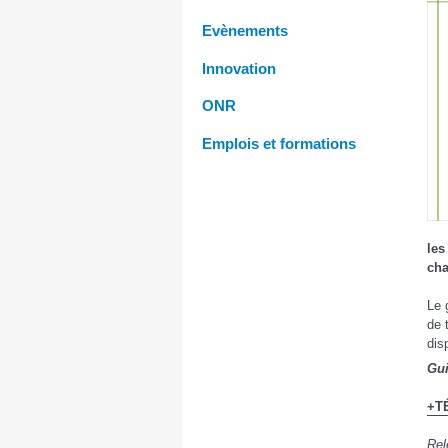
Evènements
Innovation
ONR
Emplois et formations
les
cha
Le 
de 
dis
Gui
+T
Rel