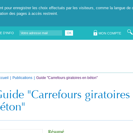
nt pour enregistrer les choix effectués par les visiteurs, comme la langue de 
tation des pages à accès restreint.
E D'INFO
OK
MON COMPTE
ccueil
Publications
Guide "Carrefours giratoires en béton"
uide "Carrefours giratoires
éton"
Résumé