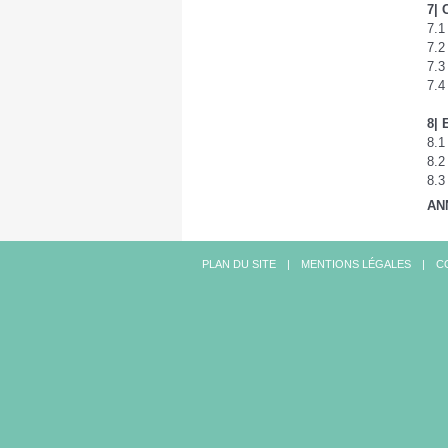
7| 
7.1
7.2
7.3
7.4
8| 
8.1
8.2
8.3
AN
PLAN DU SITE
MENTIONS LÉGALES
C