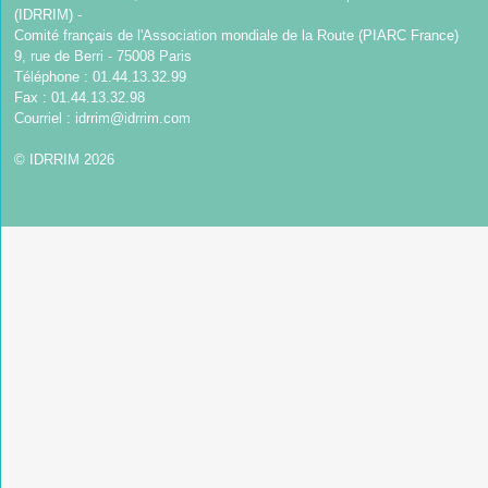
(IDRRIM) -
Comité français de l'Association mondiale de la Route (PIARC France)
9, rue de Berri - 75008 Paris
Téléphone : 01.44.13.32.99
Fax : 01.44.13.32.98
Courriel :
idrrim@idrrim.com
© IDRRIM 2026