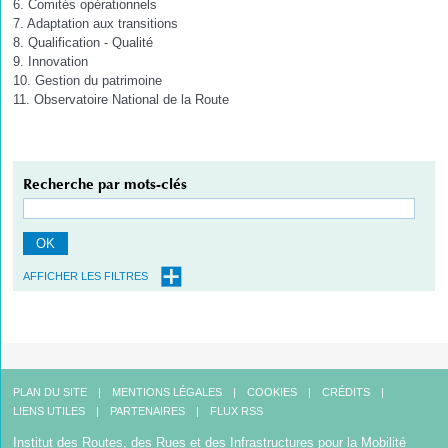
6. Comités opérationnels
7. Adaptation aux transitions
8. Qualification - Qualité
9. Innovation
10. Gestion du patrimoine
11. Observatoire National de la Route
Recherche par mots-clés
OK
AFFICHER LES FILTRES
PLAN DU SITE
MENTIONS LÉGALES
COOKIES
CRÉDITS
LIENS UTILES
PARTENAIRES
FLUX RSS
Institut des Routes, des Rues et des Infrastructures pour la Mobilité