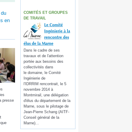
COMITÉS ET GROUPES
 du
DE TRAVAIL
is en
Le Comité
Ingénierie à la
rencontre des
élus de la Marne
Dans le cadre de ses
travaux et de l'attention
portée aux besoins des
collectivités dans
le domaine, le Comité
Ingénierie de
l'IDRRIM rencontrait, le 5
es
novembre 2014 à
des
Montmirail, une délégation
a presse
d'élus du département de la
Marne, sous le pilotage de
Jean-Pierre Schang (AITF-
t
Conseil général de la
ique
Marne)...