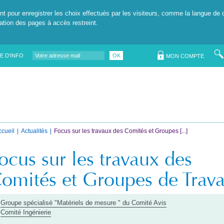
nt pour enregistrer les choix effectués par les visiteurs, comme la langue de 
tation des pages à accès restreint.
E D'INFO
OK
MON COMPTE
ccueil
Actualités
Focus sur les travaux des Comités et Groupes [...]
ocus sur les travaux des
omités et Groupes de Trava
Groupe spécialisé "Matériels de mesure " du Comité Avis
Comité Ingénierie