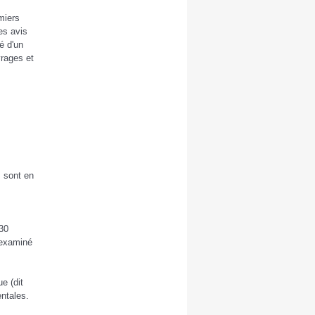
miers
es avis
é d'un
vrages et
s sont en
 30
 examiné
e (dit
ntales.