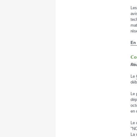
Les
avi
tec
mat
rés
En 
Co
Réu
Le
déb
Le 
dép
oct
en 
Le 
"NO
La 