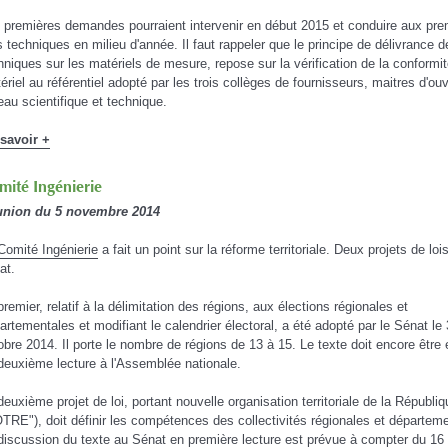
 premières demandes pourraient intervenir en début 2015 et conduire aux pre
s techniques en milieu d'année. Il faut rappeler que le principe de délivrance d
hniques sur les matériels de mesure, repose sur la vérification de la conformit
ériel au référentiel adopté par les trois collèges de fournisseurs, maitres d'ou
eau scientifique et technique.
savoir +
mité Ingénierie
nion du 5 novembre 2014
Comité Ingénierie
a fait un point sur la réforme territoriale. Deux projets de loi
at.
premier, relatif à la délimitation des régions, aux élections régionales et
artementales et modifiant le calendrier électoral, a été adopté par le Sénat le
obre 2014. Il porte le nombre de régions de 13 à 15. Le texte doit encore être
deuxième lecture à l'Assemblée nationale.
deuxième projet de loi, portant nouvelle organisation territoriale de la Républiqu
TRE"), doit définir les compétences des collectivités régionales et départeme
discussion du texte au Sénat en première lecture est prévue à compter du 16