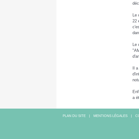
déc
Le 
22 
c'e
dan
Le 
"AM
d'a
Il 
d'i
not
Enf
a é
PLAN DU SITE
MENTIONS LÉGALES
C