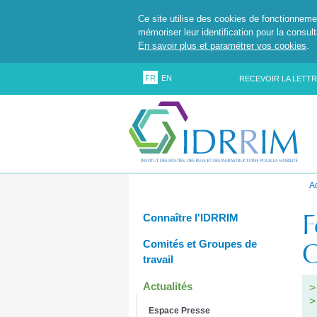
Ce site utilise des cookies de fonctionneme
mémoriser leur identification pour la consul
En savoir plus et paramétrer vos cookies
.
FR
EN
RECEVOIR LA LETTR
A
F
Connaître l'IDRRIM
C
Comités et Groupes de
travail
Actualités
Espace Presse