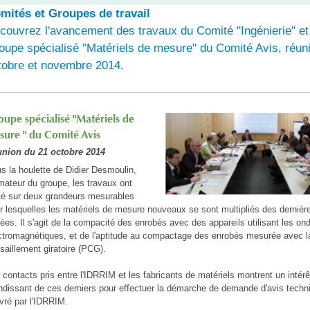
mités et Groupes de travail
couvrez l'avancement des travaux du Comité "Ingénierie" et
oupe spécialisé "Matériels de mesure" du Comité Avis, réun
tobre et novembre 2014.
upe spécialisé "Matériels de
sure " du Comité Avis
nion du 21 octobre 2014
s la houlette de Didier Desmoulin,
mateur du groupe, les travaux ont
té sur deux grandeurs mesurables
r lesquelles les matériels de mesure nouveaux se sont multipliés des dernièr
ées. Il s'agit de la compacité des enrobés avec des appareils utilisant les on
ctromagnétiques, et de l'aptitude au compactage des enrobés mesurée avec l
isaillement giratoire (PCG).
 contacts pris entre l'IDRRIM et les fabricants de matériels montrent un intérê
ndissant de ces derniers pour effectuer la démarche de demande d'avis techn
ivré par l'IDRRIM.