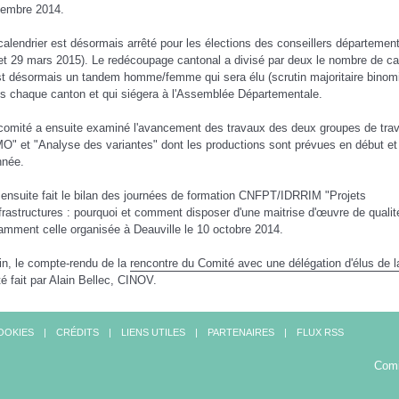
embre 2014.
calendrier est désormais arrêté pour les élections des conseillers départemen
et 29 mars 2015). Le redécoupage cantonal a divisé par deux le nombre de ca
st désormais un tandem homme/femme qui sera élu (scrutin majoritaire binomi
s chaque canton et qui siégera à l'Assemblée Départementale.
comité a ensuite examiné l'avancement des travaux des deux groupes de trav
O" et "Analyse des variantes" dont les productions sont prévues en début et
nnée.
a ensuite fait le bilan des journées de formation CNFPT/IDRRIM "Projets
nfrastructures : pourquoi et comment disposer d'une maitrise d'œuvre de qualit
amment celle organisée à Deauville le 10 octobre 2014.
in, le compte-rendu de la
rencontre du Comité avec une délégation d'élus de 
té fait par Alain Bellec, CINOV.
OOKIES
CRÉDITS
LIENS UTILES
PARTENAIRES
FLUX RSS
Comi