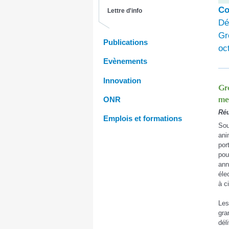
Co
Lettre d'info
Dé
Gr
Publications
oc
Evènements
Innovation
Gro
me
ONR
Réu
Emplois et formations
Sou
ani
por
pou
ann
éle
à c
Les
gra
dél