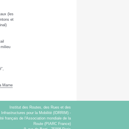
taux (les
ntons et
nal)
ail
 milieu
é",
la Marne
Institut des Routes, des Rues et des
Infrastructures pour la Mobilité (IDRRIM) -
té français de l'Association mondiale de la
Route (PIARC France)