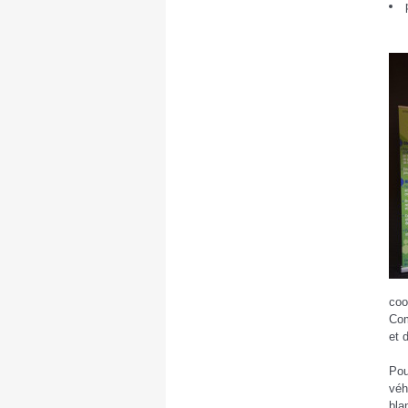
coo
Com
et 
Pou
véh
bla