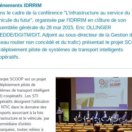
énements IDRRIM
ns le cadre de la conférence "L'infrastructure au service du
hicule du futur", organisée par l'IDRRIM en clôture de son
semblée générale du 28 mai 2015, Eric OLLINGER
EDDE/DGITM/DIT, Adjoint au sous-directeur de la Gestion 
seau routier non concédé et du trafic) présentait le projet 
 déploiement pilote de systèmes de transport intelligents
opératifs.
projet SCOOP est un projet
déploiement pilote de
tèmes de transport intelligent
I) coopératifs. Les STI
pératifs désignent l'utilisation
 NTIC dans le domaine des
nsports associant à la fois
frastructure et le véhicule, par
ntermédiaire d'unités
arquées, toutes reliées à