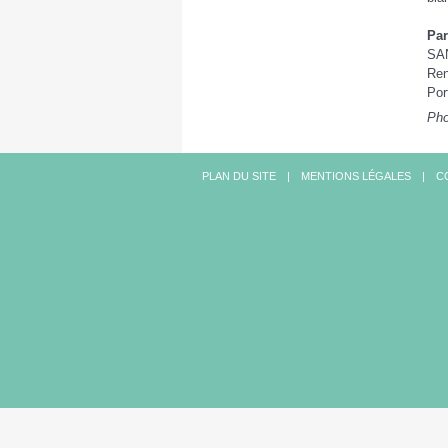
Par
SAN
Ren
Por
Pho
PLAN DU SITE
MENTIONS LÉGALES
C