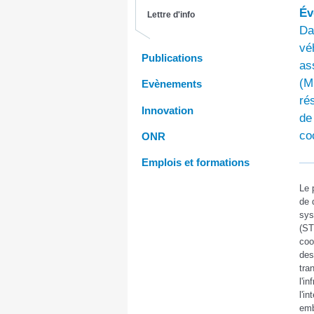
Év
Lettre d'info
Da
vé
Publications
as
(M
Evènements
ré
Innovation
de
co
ONR
Emplois et formations
Le 
de 
sys
(ST
coo
des
tra
l'in
l'i
emb