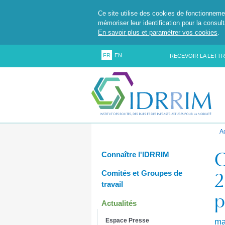
Ce site utilise des cookies de fonctionneme
mémoriser leur identification pour la consul
En savoir plus et paramétrer vos cookies
.
FR
EN
RECEVOIR LA LETTR
A
C
Connaître l'IDRRIM
2
Comités et Groupes de
travail
p
Actualités
Espace Presse
ma