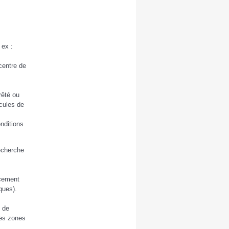
 ex :
 centre de
rêté ou
icules de
onditions
recherche
ncement
ques).
 de
les zones