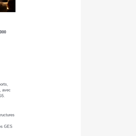
3000
orts,
, avec
G5.
tructures
 des GES