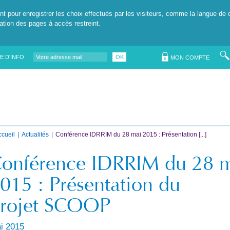
nt pour enregistrer les choix effectués par les visiteurs, comme la langue de 
tation des pages à accès restreint.
E D'INFO
OK
MON COMPTE
ccueil
Actualités
Conférence IDRRIM du 28 mai 2015 : Présentation [...]
onférence IDRRIM du 28 
015 : Présentation du
rojet SCOOP
i 2015