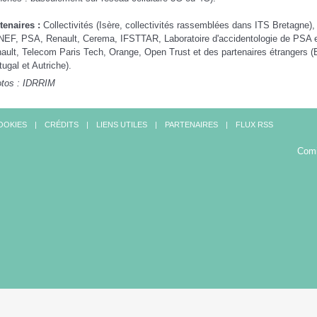
tenaires :
Collectivités (Isère, collectivités rassemblées dans ITS Bretagne),
EF, PSA, Renault, Cerema, IFSTTAR, Laboratoire d'accidentologie de PSA 
ault, Telecom Paris Tech, Orange, Open Trust et des partenaires étrangers 
tugal et Autriche).
tos : IDRRIM
OOKIES
CRÉDITS
LIENS UTILES
PARTENAIRES
FLUX RSS
Comi