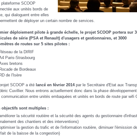
 plateforme SCOOP
nectée aux unités bords de
te, qui dialoguent entre elles
permettent de déployer un certain nombre de services.
mier déploiement pilote à grande échelle, le projet SCOOP portera sur 
icules de série (PSA et Renault) d'usagers et gestionnaires, et 3000
omètres de routes sur 5 sites pilotes :
Réseau de la DIRIF
A4 Paris-Strasbourg
Axes bretons
Rocade de Bordeaux
RD de l'Isère
projet SCOOP a été
lancé en février 2014
par le Secrétaire d'Etat aux Transp
déric Cuvillier. Nous entrons actuellement donc dans la phase développement
 communication entre unités embaquées et unités en bords de route par wifi 
 objectifs sont multiples :
améliorer la sécurité routière et la sécurité des agents du gestionnaire d'infras
gnalement des chantiers et des interventions)
optimiser la gestion du trafic et de l'information routière, diminuer l'émission
 fait de la baisse de la congestion)