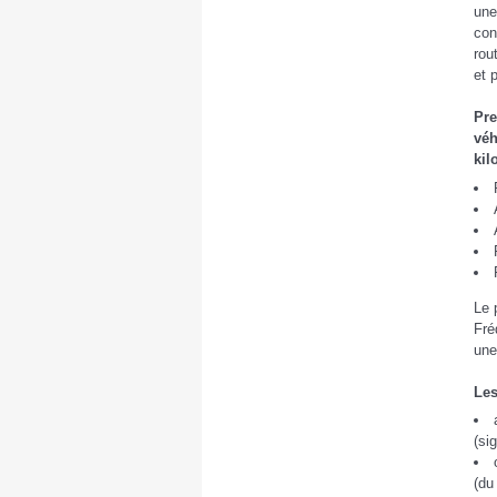
une
con
rou
et 
Pre
véh
kil
Le 
Fré
une
Les
(si
(du