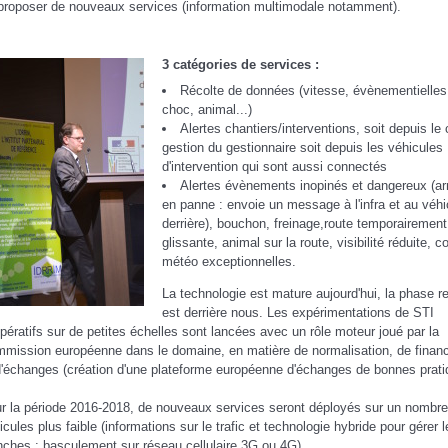
proposer de nouveaux services (information multimodale notamment).
3 catégories de services :
Récolte de données (vitesse, évènementielles
choc, animal...)
Alertes chantiers/interventions, soit depuis le
gestion du gestionnaire soit depuis les véhicules
d'intervention qui sont aussi connectés
Alertes évènements inopinés et dangereux (ar
en panne : envoie un message à l'infra et au véh
derrière), bouchon, freinage,route temporairement
glissante, animal sur la route, visibilité réduite, c
météo exceptionnelles.
La technologie est mature aujourd'hui, la phase 
est derrière nous. Les expérimentations de STI
pératifs sur de petites échelles sont lancées avec un rôle moteur joué par la
mission européenne dans le domaine, en matière de normalisation, de fina
d'échanges (création d'une plateforme européenne d'échanges de bonnes prati
r la période 2016-2018, de nouveaux services seront déployés sur un nombre
icules plus faible (informations sur le trafic et technologie hybride pour gérer 
nches : basculement sur réseau cellulaire 3G ou 4G).