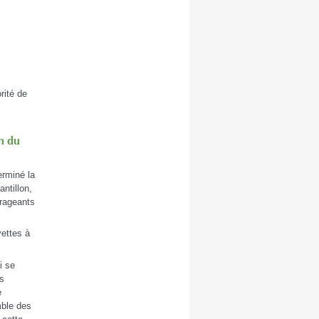
rité de
n du
erminé la
antillon,
urageants
vettes à
i se
es
e
mble des