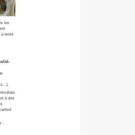
is les
ent
 a tenté
alité-
au
s...).
résultats
ort à des
es
cartent
s :