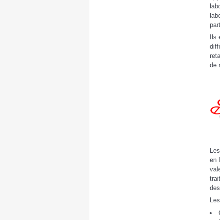
lab
lab
par
Ils
dif
ret
de 
Les
en 
val
tra
des
Les