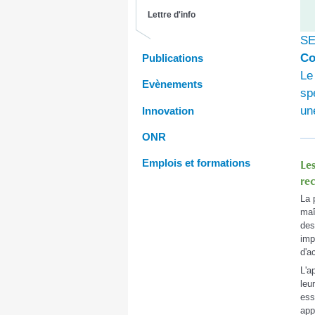
Lettre d'info
SE
Co
Publications
Le
Evènements
sp
un
Innovation
ONR
Emplois et formations
Les
re
La 
maî
des
imp
d'a
L'a
leu
ess
app