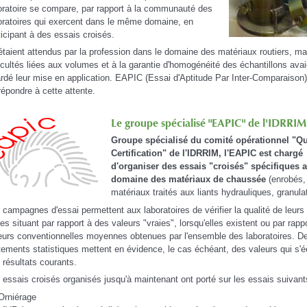
oratoire se compare, par rapport à la communauté des
oratoires qui exercent dans le même domaine, en
ticipant à des essais croisés.
 étaient attendus par la profession dans le domaine des matériaux routiers, ma
ficultés liées aux volumes et à la garantie d'homogénéité des échantillons avai
ardé leur mise en application. EAPIC (Essai d'Aptitude Par Inter-Comparaison)
répondre à cette attente.
Le groupe spécialisé "EAPIC" de l'IDRRIM
Groupe spécialisé du comité opérationnel "Qu
Certification" de l'IDRRIM, l'EAPIC est chargé
d'organiser des essais "croisés" spécifiques 
domaine des matériaux de chaussée
(enrobés,
matériaux traités aux liants hydrauliques, granulat
 campagnes d'essai permettent aux laboratoires de vérifier la qualité de leurs 
les situant par rapport à des valeurs "vraies", lorsqu'elles existent ou par rapp
eurs conventionnelles moyennes obtenues par l'ensemble des laboratoires. D
itements statistiques mettent en évidence, le cas échéant, des valeurs qui s'é
 résultats courants.
 essais croisés organisés jusqu'à maintenant ont porté sur les essais suivant
Orniérage