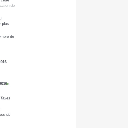
 cette
sation de
u
r plus
nombre de
2016
2016 :
s Taxes
s
ion du