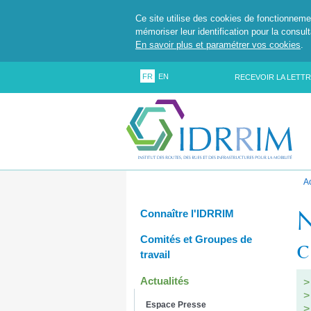
Ce site utilise des cookies de fonctionneme
mémoriser leur identification pour la consul
En savoir plus et paramétrer vos cookies
.
FR
EN
RECEVOIR LA LETTR
A
N
Connaître l'IDRRIM
c
Comités et Groupes de
travail
Actualités
Espace Presse