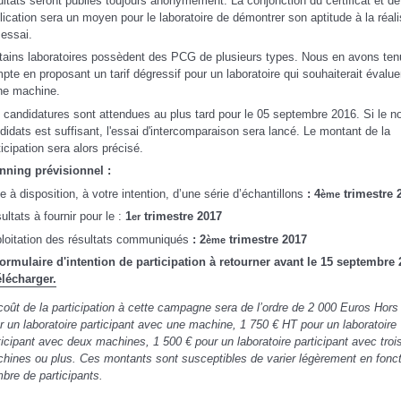
ultats seront publiés toujours anonymement. La conjonction du certificat et de
lication sera un moyen pour le laboratoire de démontrer son aptitude à la réali
 essai.
tains laboratoires possèdent des PCG de plusieurs types. Nous en avons ten
pte en proposant un tarif dégressif pour un laboratoire qui souhaiterait évalue
ne machine.
 candidatures sont attendues au plus tard pour le 05 septembre 2016. Si le 
didats est suffisant, l'essai d'intercomparaison sera lancé. Le montant de la
ticipation sera alors précisé.
nning prévisionnel :
e à disposition, à votre intention, d’une série d’échantillons
:
4
trimestre 
ème
ultats à fournir pour le :
1
trimestre 2017
er
loitation des résultats communiqués
: 2
trimestre 2017
ème
ormulaire d'intention de participation à retourner avant le 15 septembre 
élécharger.
coût de la participation à cette campagne sera de l’ordre de 2 000 Euros Hor
r un laboratoire participant avec une machine, 1 750 € HT pour un laboratoire
ticipant avec deux machines, 1 500 € pour un laboratoire participant avec troi
hines ou plus. Ces montants sont susceptibles de varier légèrement en fonct
bre de participants.