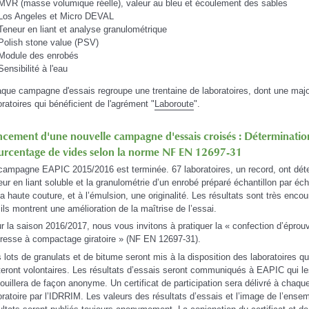
MVR (masse volumique réelle), valeur au bleu et écoulement des sables
Los Angeles et Micro DEVAL
Teneur en liant et analyse granulométrique
Polish stone value (PSV)
Module des enrobés
Sensibilité à l'eau
que campagne d'essais regroupe une trentaine de laboratoires, dont une majo
oratoires qui bénéficient de l'agrément "
Laboroute
".
ncement d'une nouvelle campagne d'essais croisés : Déterminatio
urcentage de vides selon la norme NF EN 12697-31
campagne EAPIC 2015/2016 est terminée. 67 laboratoires, un record, ont dét
eur en liant soluble et la granulométrie d’un enrobé préparé échantillon par éch
la haute couture, et à l’émulsion, une originalité. Les résultats sont très enco
 ils montrent une amélioration de la maîtrise de l’essai.
r la saison 2016/2017, nous vous invitons à pratiquer la « confection d’éprou
presse à compactage giratoire » (NF EN 12697-31).
 lots de granulats et de bitume seront mis à la disposition des laboratoires qu
teront volontaires. Les résultats d’essais seront communiqués à EAPIC qui l
ouillera de façon anonyme. Un certificat de participation sera délivré à chaqu
oratoire par l’IDRRIM. Les valeurs des résultats d’essais et l’image de l’ense