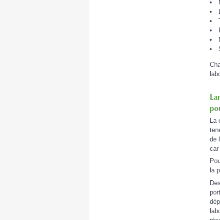
Cha
lab
La
po
La 
ten
de 
car
Pou
la 
Des
por
dép
lab