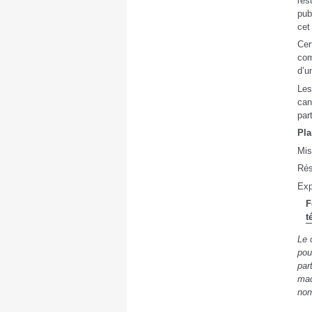
rés
pub
cet
Cer
com
d’u
Les
can
par
Pla
Mis
Rés
Exp
F
t
Le 
pou
par
mac
nom