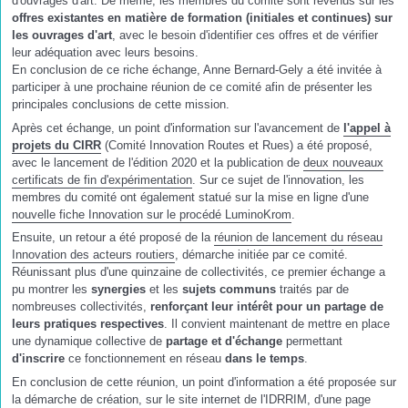
d'ouvrages d'art. De même, les membres du comité sont revenus sur les
offres existantes en matière de formation (initiales et continues) sur
les ouvrages d'art
, avec le besoin d'identifier ces offres et de vérifier
leur adéquation avec leurs besoins.
En conclusion de ce riche échange, Anne Bernard-Gely a été invitée à
participer à une prochaine réunion de ce comité afin de présenter les
principales conclusions de cette mission.
Après cet échange, un point d'information sur l'avancement de
l'appel à
projets du CIRR
(Comité Innovation Routes et Rues) a été proposé,
avec le lancement de l'édition 2020 et la publication de
deux nouveaux
certificats de fin d'expérimentation
. Sur ce sujet de l'innovation, les
membres du comité ont également statué sur la mise en ligne d'une
nouvelle fiche Innovation sur le procédé LuminoKrom
.
Ensuite, un retour a été proposé de la
réunion de lancement du réseau
Innovation des acteurs routiers
, démarche initiée par ce comité.
Réunissant plus d'une quinzaine de collectivités, ce premier échange a
pu montrer les
synergies
et les
sujets communs
traités par de
nombreuses collectivités,
renforçant leur intérêt pour un partage de
leurs pratiques respectives
. Il convient maintenant de mettre en place
une dynamique collective de
partage et d'échange
permettant
d'inscrire
ce fonctionnement en réseau
dans le temps
.
En conclusion de cette réunion, un point d'information a été proposée sur
la démarche de création, sur le site internet de l'IDRRIM, d'une page