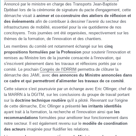
Annoncé par le ministre en charge des Transports Jean-Baptiste
Djebbari lors de la cérémonie de signature du pacte d'engagement, cette
démarche visait à
animer et co-construire des ateliers de réflexion et
des événements
afin de contribuer à dessiner l’avenir du secteur des
infrastructures de mobilité, essentiel pour la vie quotidienne de nos
concitoyens. Trois journées ont été organisées, respectivement sur les
thèmes de la formation, de l'innovation et des chantiers.
Les membres du comité ont notamment échangé sur les
cinq
propositions formulées par la Profession
pour soutenir l'innovation et
remises au Ministre lors de la journée consacrée à l'innovation, qui
s'inscrivent pleinement dans les travaux et réflexions portés par ce
comité. Le prochain
Congrès de l'IDRRIM
permettra de clôturer la
démarche des JAMI, avec
des annonces du Ministre annoncées dans
ce cadre et qui permettront d'alimenter les travaux de ce comité
.
Cette séance s'est poursuivie par un échange avec Eric Ollinger, chef de
la MARRN à la DGITM, sur les conclusions du groupe de travail portant
sur la
doctrine technique routière
qu'il a piloté. Revenant sur l'origine
de cette démarche, Eric Ollinger a présenté
les irritants identifiés
ayant trait à la formation, la recherche et l'innovation ainsi que
les
recommandations
formulées pour améliorer leur fonctionnement dans
notre secteur. Il est également revenu sur le
modèle de coordination
des acteurs
imaginée pour fluidifier les relations.