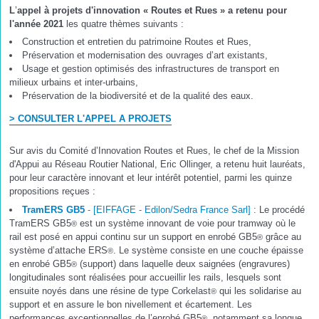
L
’
appel à projets d'innovation « Routes et Rues » a retenu pour
l'année 2021
les quatre thèmes suivants :
Construction et entretien du patrimoine Routes et Rues,
Préservation et modernisation des ouvrages d’art existants,
Usage et gestion optimisés des infrastructures de transport en
milieux urbains et inter-urbains,
Préservation de la biodiversité et de la qualité des eaux.
> CONSULTER L'APPEL A PROJETS
Sur avis du Comité d’Innovation Routes et Rues, le chef de la Mission
d'Appui au Réseau Routier National, Eric Ollinger, a retenu huit lauréats,
pour leur caractère innovant et leur intérêt potentiel, parmi les quinze
propositions reçues :
TramERS GB5
- [EIFFAGE - Edilon /Sedra France Sarl]
: Le procédé
TramERS GB5
est un système innovant de voie pour tramway où le
®
rail est posé en appui continu sur un support en enrobé GB5
grâce au
®
système d’attache ERS
. Le système consiste en une couche épaisse
®
en enrobé GB5
(support) dans laquelle deux saignées (engravures)
®
longitudinales sont réalisées pour accueillir les rails, lesquels sont
ensuite noyés dans une résine de type Corkelast
qui les solidarise au
®
support et en assure le bon nivellement et écartement. Les
performances exceptionnelles de l’enrobé GB5
, notamment sa longue
®