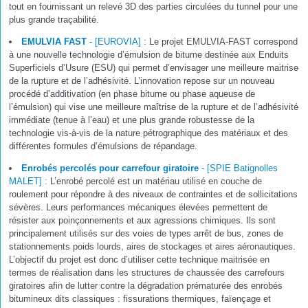
tout en fournissant un relevé 3D des parties circulées du tunnel pour une
plus grande traçabilité.
EMULVIA FAST
- [EUROVIA]
: Le projet EMULVIA-FAST correspond
à une nouvelle technologie d’émulsion de bitume destinée aux Enduits
Superficiels d’Usure (ESU) qui permet d’envisager une meilleure maitrise
de la rupture et de l’adhésivité. L’innovation repose sur un nouveau
procédé d’additivation (en phase bitume ou phase aqueuse de
l’émulsion) qui vise une meilleure maîtrise de la rupture et de l’adhésivité
immédiate (tenue à l’eau) et une plus grande robustesse de la
technologie vis-à-vis de la nature pétrographique des matériaux et des
différentes formules d’émulsions de répandage.
Enrobés percolés pour carrefour giratoire
- [SPIE Batignolles
MALET] :
L’enrobé percolé est un matériau utilisé en couche de
roulement pour répondre à des niveaux de contraintes et de sollicitations
sévères. Leurs performances mécaniques élevées permettent de
résister aux poinçonnements et aux agressions chimiques. Ils sont
principalement utilisés sur des voies de types arrêt de bus, zones de
stationnements poids lourds, aires de stockages et aires aéronautiques.
L’objectif du projet est donc d’utiliser cette technique maitrisée en
termes de réalisation dans les structures de chaussée des carrefours
giratoires afin de lutter contre la dégradation prématurée des enrobés
bitumineux dits classiques : fissurations thermiques, faïençage et