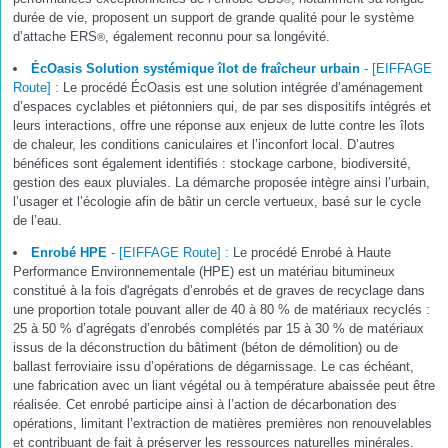
durée de vie, proposent un support de grande qualité pour le système
d’attache ERS
, également reconnu pour sa longévité.
®
ÉcOasis Solution systémique îlot de fraîcheur urbain
-
[EIFFAGE
Route] :
Le procédé ÉcOasis est une solution intégrée d’aménagement
d’espaces cyclables et piétonniers qui, de par ses dispositifs intégrés et
leurs interactions, offre une réponse aux enjeux de lutte contre les îlots
de chaleur, les conditions caniculaires et l’inconfort local. D’autres
bénéfices sont également identifiés : stockage carbone, biodiversité,
gestion des eaux pluviales. La démarche proposée intègre ainsi l’urbain,
l’usager et l’écologie afin de bâtir un cercle vertueux, basé sur le cycle
de l’eau.
Enrobé HPE
- [EIFFAGE Route] :
Le procédé Enrobé à Haute
Performance Environnementale (HPE) est un matériau bitumineux
constitué à la fois d'agrégats d’enrobés et de graves de recyclage dans
une proportion totale pouvant aller de 40 à 80 % de matériaux recyclés :
25 à 50 % d’agrégats d’enrobés complétés par 15 à 30 % de matériaux
issus de la déconstruction du bâtiment (béton de démolition) ou de
ballast ferroviaire issu d’opérations de dégarnissage. Le cas échéant,
une fabrication avec un liant végétal ou à température abaissée peut être
réalisée. Cet enrobé participe ainsi à l’action de décarbonation des
opérations, limitant l’extraction de matières premières non renouvelables
et contribuant de fait à préserver les ressources naturelles minérales.