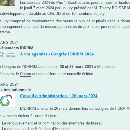
Les lauréats 2024 du Prix "Infrastructures pour la mobilité, biodi
le jeudi 7 mars 2024 par un jury présidé par M. Thierry BOISSEAU
u développement durable au CGEDD et de 10 membres du jury.
e jury composé de représentants des secteurs publics et privés dans le domai
’aménagement ainsi que de médias partenaires du prix, s’est prononcé à l’appu
erema.
ARS 2024
vénements IDRRIM
À vos agendas - Congrès IDRRIM 2024
e Congrès de l'IDRRIM aura lieu les
26 et 27 mars 2024
à Montpellier.
écouvrez le
Corum
qui accueillera cette nouvelle édition.
ARS 2024
ie institutionnelle
Conseil d'Administration | 26 mars 2024
L'IDRRIM a tenu, le 26 mars dernier, lors du Congrès de l'IDRRIM
eux points étaient à l'ordre du jour :
Le renouvellement et la nomination des membres du bureau
La nomination d’un Président d’Honneur.