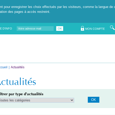
nt pour enregistrer les choix effectués par les visiteurs, comme la langue de 
tation des pages à accès restreint.
E D'INFO
OK
MON COMPTE
ccueil
Actualités
ctualités
iltrer par type d'actualités
OK