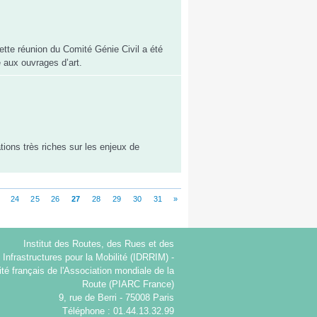
ette réunion du Comité Génie Civil a été
e aux ouvrages d’art.
ions très riches sur les enjeux de
24
25
26
27
28
29
30
31
»
Institut des Routes, des Rues et des
Infrastructures pour la Mobilité (IDRRIM) -
té français de l'Association mondiale de la
Route (PIARC France)
9, rue de Berri - 75008 Paris
Téléphone : 01.44.13.32.99