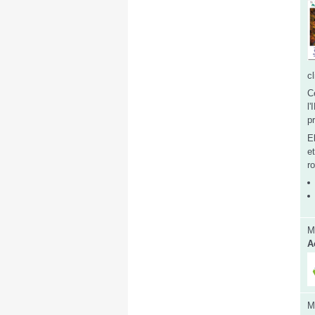
c
C
l
p
E
e
r
M
A
M