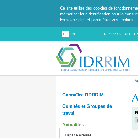
Ce site utilise des cookies de fonctionneme
mémoriser leur identification pour la consul
En savoir plus et paramétrer vos cookies
.
FR
EN
RECEVOIR LA LETTR
A
A
Connaître l'IDRRIM
Comités et Groupes de
F
travail
Actualités
Espace Presse