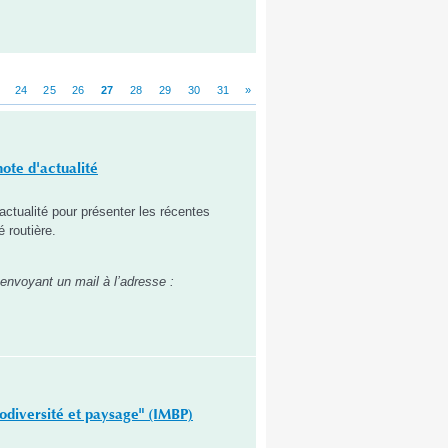
24
25
26
27
28
29
30
31
»
ote d'actualité
actualité pour présenter les récentes
é routière.
 envoyant un mail à l’adresse :
iodiversité et paysage" (IMBP)