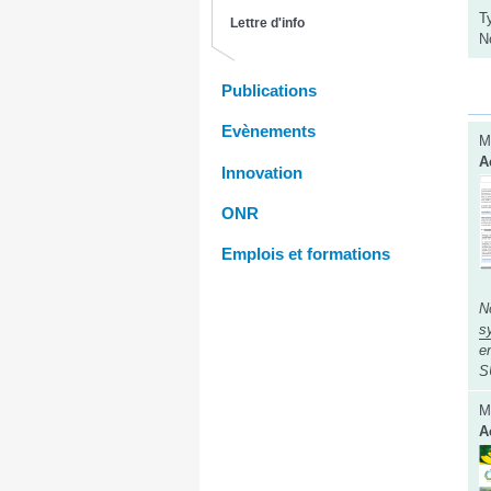
T
Lettre d'info
N
Publications
Evènements
M
A
Innovation
ONR
Emplois et formations
N
s
e
S
M
A