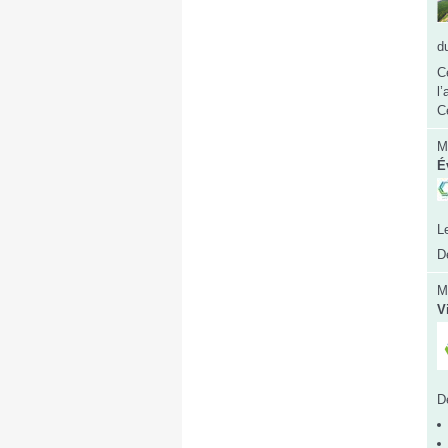
d
C
l
C
M
É
L
D
M
V
D