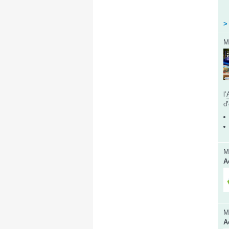
>
M
l’
d
M
A
M
A