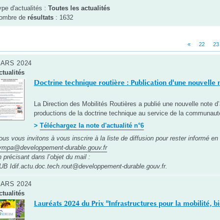
ype d'actualités :
Toutes les actualités
ombre de
résultats
: 1632
«
22
23
ARS 2024
ctualités
Doctrine technique routière : Publication d'une nouvelle n
La Direction des Mobilités Routières a publié une nouvelle note d’
productions de la doctrine technique au service de la communaut
>
Téléchargez la note d'actualité n°6
ous vous invitons à vous inscrire à la liste de diffusion pour rester informé en
ympa@developpement-durable.gouv.fr
n précisant dans l’objet du mail :
U
B
Idif.actu.doc.tech.rout@developpement-durable.gouv.fr
.
ARS 2024
ctualités
Lauréats 2024 du Prix "Infrastructures pour la mobilité, b