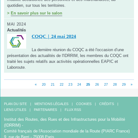
quotidien, sur tous les territoires.
>
En savoir plus sur le salon
MAI 2024
Actualités
COQC | 24 mai 2024
La dernière réunion du COQC a été l'occasion d’une
présentation des actualités de l'IDRRIM, les membres du COQC ont
traité les sujets relatifs aux activités opérationnelles EAPIC et
Laboroute.
«
20
21
22
23
24
25
26
27
28
29
»
PLAN DU SITE
MENTIONS LÉGALES
COOKIES
CRÉDITS
LIENS UTILES
PARTENAIRES
FLUX RSS
Institut des Routes, des Rues et des Infrastructures pour la Mobilité
(IDRRIM) -
Comité français de l'Association mondiale de la Route (PIARC France)
9, rue de Berri - 75008 Paris