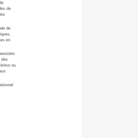
de
des de
les
ode de
iques,
ées en
chaussées
i des
érieur ou
eaux
ationnel