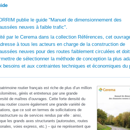
ide
IDRRIM publie le guide "Manuel de dimensionnement des
aussées neuves à faible trafic".
ité par le Cerema dans la collection Références, cet ouvrag
adresse à tous les acteurs en charge de la construction de
aussées neuves pour des routes faiblement circulées et doit
rmettre de sélectionner la méthode de conception la plus ad
x besoins et aux contraintes techniques et économiques du p
patrimoine routier français est riche de plus d’un million
kilomètres, gérés et entretenus par une grande
ersité de maîtres d’ouvrages. Cette forte densité du
eau routier couvre également une grande variété de
uations, que ce soit en termes de sollicitations de
nfrastructure ou de services rendus par elle : ainsi,
sque les grands axes structurants (autoroutes, routes
ionales, voies express, etc.) – qui ne représentent que