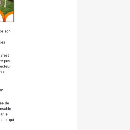
 de son
ques
 s’est
ure pas
secteur
 ou
en
rée de
ensable
ar le
es et qui