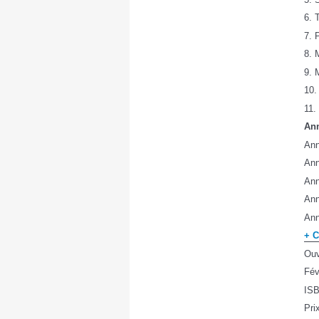
6. 
7. 
8. 
9. 
10.
11.
An
Ann
Ann
Ann
Ann
Ann
+ 
Ouv
Fév
ISB
Pri