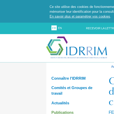
Ce site utilise des cookies de fonctionneme
mémoriser leur identification pour la consul
En savoir plus et paramétrer vos cookies
.
FR
EN
RECEVOIR LA LETTR
A
G
Connaître l'IDRRIM
d
Comités et Groupes de
travail
c
Actualités
FE
Publications