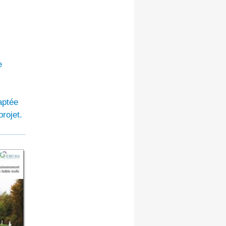
e
aptée
rojet.