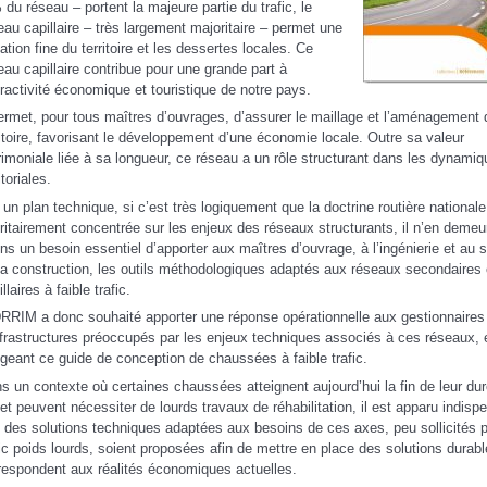
 du réseau – portent la majeure partie du trafic, le
eau capillaire – très largement majoritaire – permet une
igation fine du territoire et les dessertes locales. Ce
eau capillaire contribue pour une grande part à
ttractivité économique et touristique de notre pays.
permet, pour tous maîtres d’ouvrages, d’assurer le maillage et l’aménagement
ritoire, favorisant le développement d’une économie locale. Outre sa valeur
rimoniale liée à sa longueur, ce réseau a un rôle structurant dans les dynami
itoriales.
 un plan technique, si c’est très logiquement que la doctrine routière nationale
oritairement concentrée sur les enjeux des réseaux structurants, il n’en deme
ns un besoin essentiel d’apporter aux maîtres d’ouvrage, à l’ingénierie et au 
la construction, les outils méthodologiques adaptés aux réseaux secondaires
llaires à faible trafic.
DRRIM a donc souhaité apporter une réponse opérationnelle aux gestionnaires
nfrastructures préoccupés par les enjeux techniques associés à ces réseaux, 
igeant ce guide de conception de chaussées à faible trafic.
s un contexte où certaines chaussées atteignent aujourd’hui la fin de leur du
 et peuvent nécessiter de lourds travaux de réhabilitation, il est apparu indisp
 des solutions techniques adaptées aux besoins de ces axes, peu sollicités p
fic poids lourds, soient proposées afin de mettre en place des solutions durabl
respondent aux réalités économiques actuelles.