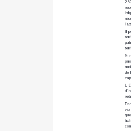
2 %
rés
irr
rés
l’a
Il 
ter
pat
terr
Sur
pri
moi
de 
capi
L’I
d’i
réd
Dan
vie
que
tra
cor