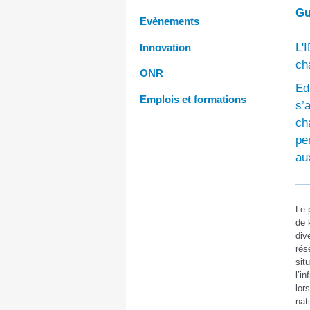
Gu
Evènements
L'
Innovation
ch
ONR
Ed
Emplois et formations
s’
ch
pe
au
Le 
de 
div
rés
sit
l’i
lor
nat