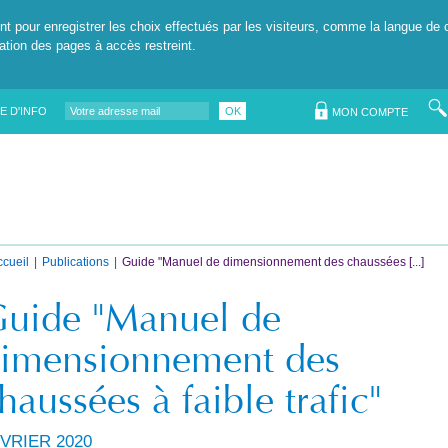
nt pour enregistrer les choix effectués par les visiteurs, comme la langue de 
tation des pages à accès restreint.
E D'INFO
OK
MON COMPTE
ccueil
Publications
Guide "Manuel de dimensionnement des chaussées [...]
uide "Manuel de
imensionnement des
haussées à faible trafic"
VRIER 2020