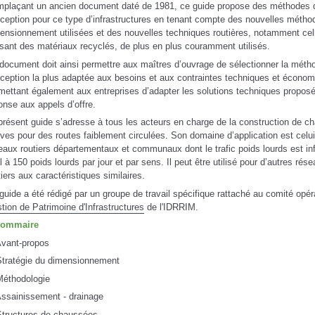
plaçant un ancien document daté de 1981, ce guide propose des méthodes 
ception pour ce type d’infrastructures en tenant compte des nouvelles métho
ensionnement utilisées et des nouvelles techniques routières, notamment cel
lisant des matériaux recyclés, de plus en plus couramment utilisés.
document doit ainsi permettre aux maîtres d’ouvrage de sélectionner la méth
ception la plus adaptée aux besoins et aux contraintes techniques et économ
mettant également aux entreprises d’adapter les solutions techniques propos
onse aux appels d’offre.
présent guide s’adresse à tous les acteurs en charge de la construction de 
ves pour des routes faiblement circulées. Son domaine d’application est celu
eaux routiers départementaux et communaux dont le trafic poids lourds est inf
l à 150 poids lourds par jour et par sens. Il peut être utilisé pour d’autres rés
tiers aux caractéristiques similaires.
guide a été rédigé par un groupe de travail spécifique rattaché au comité opér
tion de Patrimoine d'Infrastructures
de l'IDRRIM.
Sommaire
Avant-propos
Stratégie du dimensionnement
Méthodologie
Assainissement - drainage
Structures de chaussées