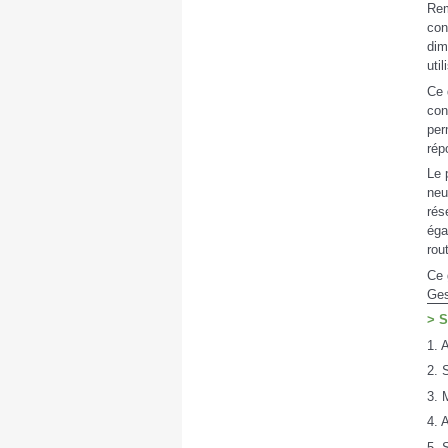
Rem
con
dim
uti
Ce 
con
per
rép
Le 
neu
rés
éga
rou
Ce 
Ges
> 
1. 
2. 
3. 
4. 
5. 