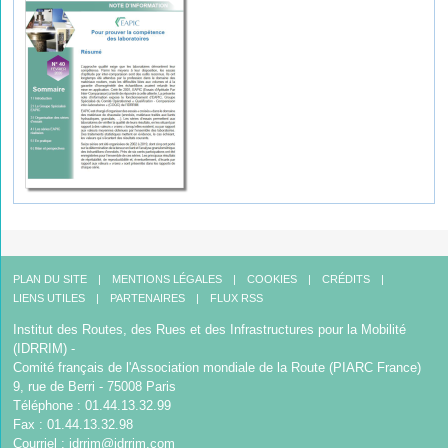
PLAN DU SITE
MENTIONS LÉGALES
COOKIES
CRÉDITS
LIENS UTILES
PARTENAIRES
FLUX RSS
Institut des Routes, des Rues et des Infrastructures pour la Mobilité
(IDRRIM) -
Comité français de l'Association mondiale de la Route (PIARC France)
9, rue de Berri - 75008 Paris
Téléphone : 01.44.13.32.99
Fax : 01.44.13.32.98
Courriel :
idrrim@idrrim.com