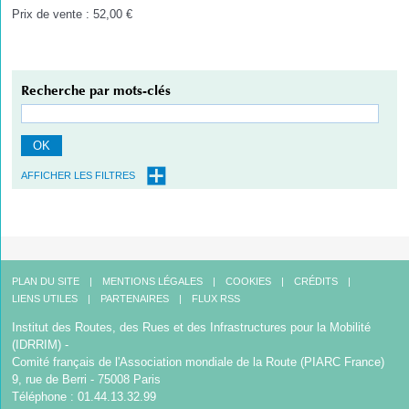
Prix de vente : 52,00 €
Recherche par mots-clés
OK
AFFICHER LES FILTRES
PLAN DU SITE
MENTIONS LÉGALES
COOKIES
CRÉDITS
LIENS UTILES
PARTENAIRES
FLUX RSS
Institut des Routes, des Rues et des Infrastructures pour la Mobilité
(IDRRIM) -
Comité français de l'Association mondiale de la Route (PIARC France)
9, rue de Berri - 75008 Paris
Téléphone : 01.44.13.32.99