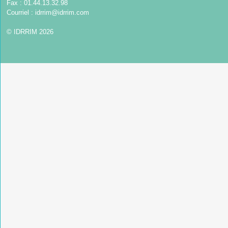
Fax : 01.44.13.32.98
Courriel :
idrrim@idrrim.com
© IDRRIM 2026