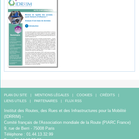
PLAN DU SITE
MENTIONS LÉGALES
COOKIES
CRÉDITS
LIENS UTILES
PARTENAIRES
FLUX RSS
Institut des Routes, des Rues et des Infrastructures pour la Mobilité
(IDRRIM) -
Comité français de l'Association mondiale de la Route (PIARC France)
9, rue de Berri - 75008 Paris
Téléphone : 01.44.13.32.99