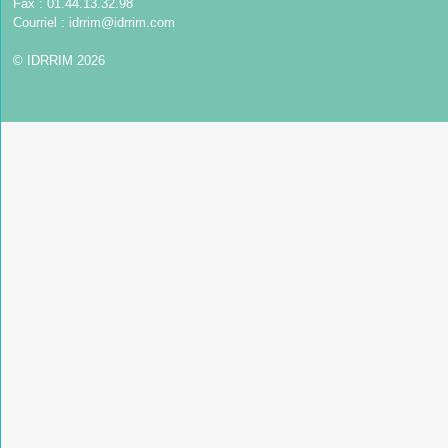
Fax : 01.44.13.32.98
Courriel :
idrrim@idrrim.com
© IDRRIM 2026