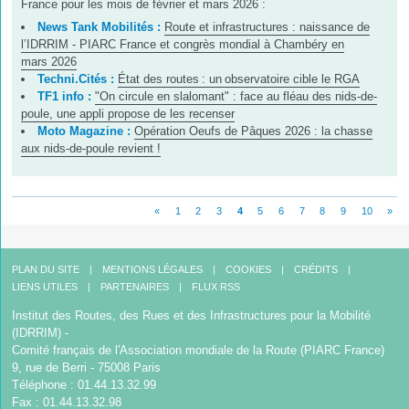
France pour les mois de février et mars 2026 :
News Tank Mobilités :
Route et infrastructures : naissance de
l’IDRRIM - PIARC France et congrès mondial à Chambéry en
mars 2026
Techni.Cités :
État des routes : un observatoire cible le RGA
TF1 info :
"On circule en slalomant" : face au fléau des nids-de-
poule, une appli propose de les recenser
Moto Magazine :
Opération Oeufs de Pâques 2026 : la chasse
aux nids-de-poule revient !
«
1
2
3
4
5
6
7
8
9
10
»
PLAN DU SITE
MENTIONS LÉGALES
COOKIES
CRÉDITS
LIENS UTILES
PARTENAIRES
FLUX RSS
Institut des Routes, des Rues et des Infrastructures pour la Mobilité
(IDRRIM) -
Comité français de l'Association mondiale de la Route (PIARC France)
9, rue de Berri - 75008 Paris
Téléphone : 01.44.13.32.99
Fax : 01.44.13.32.98