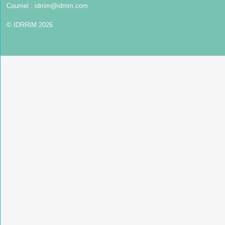
Courriel :
idrrim@idrrim.com
© IDRRIM 2026