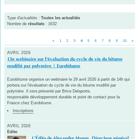
Type d'actualités :
Toutes les actualités
Nombre de
résultats
: 1632
«
1
2
3
4
5
6
7
8
9
10
»
AVRIL 2026
13e webinaire sur l'évaluation du cycle de vie du bitume
modifié par polymère | Eurobitume
Eurobitume organise un webinaire le 29 avril 2026 à partir de 14h qui
portera sur l'évaluation du cycle de vie du bitume modifié par
polymère. Il sera présenté par Brice Delaporte,
responsable développement durable et point de contact pour la
France chez Eurobitume.
Inscriptions
AVRIL 2026
Edito
L'Édito de Alexandre Magny, Directeur général