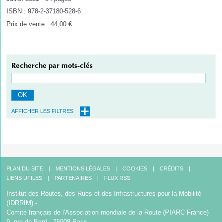
ISBN : 978-2-37180-528-6
Prix de vente : 44,00 €
Recherche par mots-clés
OK
AFFICHER LES FILTRES
PLAN DU SITE
MENTIONS LÉGALES
COOKIES
CRÉDITS
LIENS UTILES
PARTENAIRES
FLUX RSS
Institut des Routes, des Rues et des Infrastructures pour la Mobilité
(IDRRIM) -
Comité français de l'Association mondiale de la Route (PIARC France)
9, rue de Berri - 75008 Paris