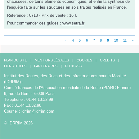
chaussées, certains éléments économiques, et enfin la synthèse de
l'enquête faite sur les structures en sols traités réalisés en France.
Référence : 0718 - Prix de vente : 16 €
Pour commander ces guides :
www.setra.fr
«
4
5
6
7
8
9
10
11
»
PLAN DU SITE
MENTIONS LÉGALES
COOKIES
CRÉDITS
LIENS UTILES
PARTENAIRES
FLUX RSS
Institut des Routes, des Rues et des Infrastructures pour la Mobilité
(IDRRIM) -
Comité français de l'Association mondiale de la Route (PIARC France)
9, rue de Berri - 75008 Paris
Téléphone : 01.44.13.32.99
Fax : 01.44.13.32.98
Courriel :
idrrim@idrrim.com
© IDRRIM 2026