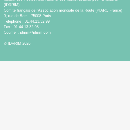
(IDRRIM) -
Comité français de l'Association mondiale de la Route (PIARC France)
9, rue de Berri - 75008 Paris
Téléphone : 01.44.13.32.99
Fax : 01.44.13.32.98
Courriel :
idrrim@idrrim.com
© IDRRIM 2026