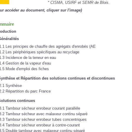
* CISMA, USIRF et SEMR de Blois.
ur accéder au document, cliquer sur l'image)
mmaire
roduction
Généralités
1.1 Les principes de chauffe des agrégats d'enrobés (AE
1.2 Les périphériques spécifiques au recyclage
1.3 Incidence de la teneur en eau
1.4 Gestion de la vapeur d'eau
1.5 Mode d'emploi des fiches
Synthèse et Répartition des solutions continues et discontinues
2.1 Synthèse
2.2 Répartition du parc France
Solutions continues
3.1 Tambour sécheur enrobeur courant parallèle
3.2 Tambour sécheur avec malaxeur continu séparé
3.3 Tambour sécheur enrobeur tubes concentriques
3.4 Tambour sécheur enrobeur à contre-courant
3.5 Double tambour avec malaxeur continu séparé