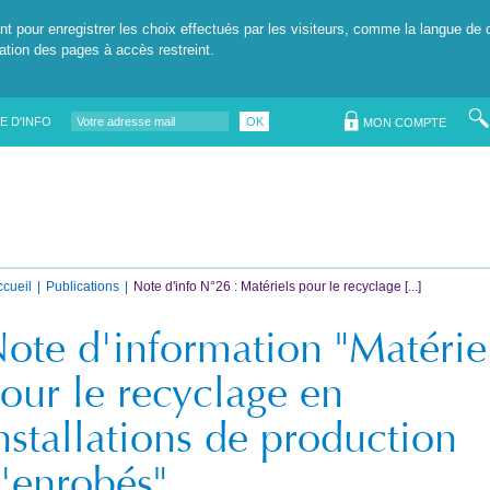
nt pour enregistrer les choix effectués par les visiteurs, comme la langue de 
tation des pages à accès restreint.
E D'INFO
OK
MON COMPTE
ccueil
Publications
Note d'info N°26 : Matériels pour le recyclage [...]
ote d'information "Matérie
our le recyclage en
nstallations de production
'enrobés"