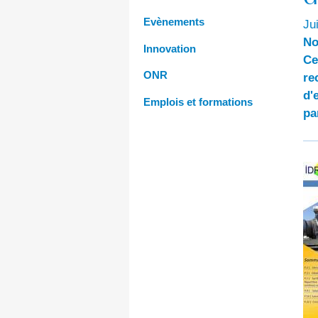
Evènements
Ju
No
Innovation
Ce
ONR
re
d'
Emplois et formations
pa