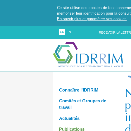
Ce site utilise des cookies de fonctionneme
mémoriser leur identification pour la consul
En savoir plus et paramétrer vos cookies
.
FR
EN
RECEVOIR LA LETTR
A
N
Connaître l'IDRRIM
p
Comités et Groupes de
travail
i
Actualités
d
Publications