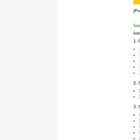
(Po
So
Int
1. 
2. 
3. 