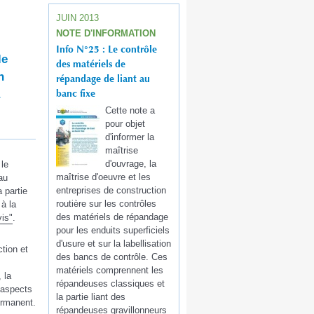
JUIN 2013
NOTE D'INFORMATION
Info N°25 : Le contrôle
le
des matériels de
n
répandage de liant au
banc fixe
Cette note a
pour objet
d'informer la
maîtrise
d'ouvrage, la
 le
maîtrise d'oeuvre et les
au
entreprises de construction
 partie
routière sur les contrôles
 à la
des matériels de répandage
vis"
.
pour les enduits superficiels
d'usure et sur la labellisation
ction et
des bancs de contrôle. Ces
matériels comprennent les
 la
répandeuses classiques et
 aspects
la partie liant des
permanent.
répandeuses gravillonneurs