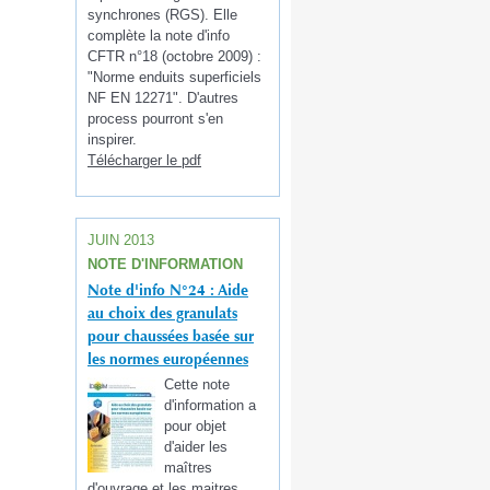
synchrones (RGS). Elle
complète la note d'info
CFTR n°18 (octobre 2009) :
"Norme enduits superficiels
NF EN 12271". D'autres
process pourront s'en
inspirer.
Télécharger le pdf
JUIN 2013
NOTE D'INFORMATION
Note d'info N°24 : Aide
au choix des granulats
pour chaussées basée sur
les normes européennes
Cette note
d'information a
pour objet
d'aider les
maîtres
d'ouvrage et les maitres