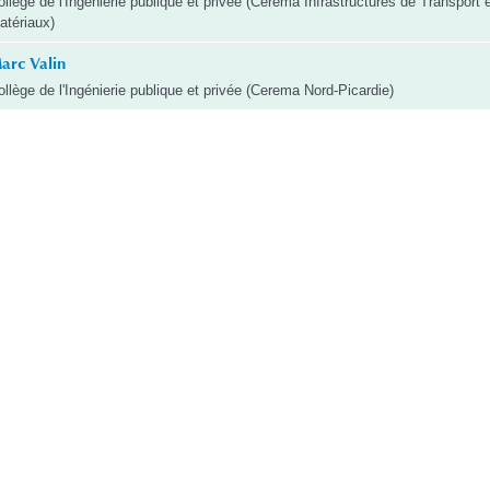
ollège de l'Ingénierie publique et privée (Cerema Infrastructures de Transport 
atériaux)
arc Valin
ollège de l'Ingénierie publique et privée (Cerema Nord-Picardie)