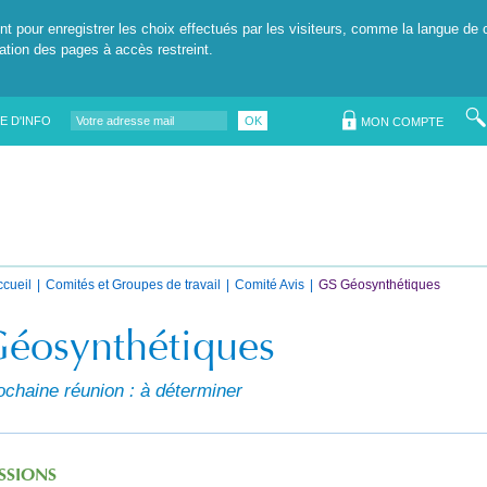
nt pour enregistrer les choix effectués par les visiteurs, comme la langue de 
tation des pages à accès restreint.
E D'INFO
OK
MON COMPTE
ccueil
Comités et Groupes de travail
Comité Avis
GS Géosynthétiques
éosynthétiques
ochaine réunion : à déterminer
SSIONS