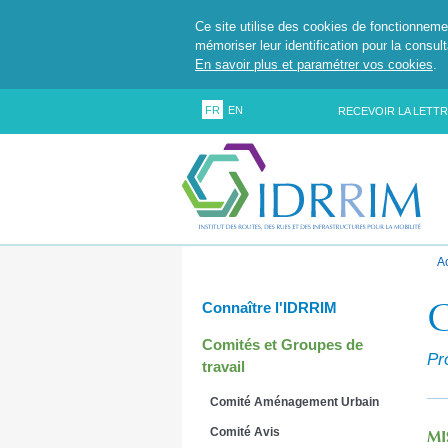
Ce site utilise des cookies de fonctionneme
mémoriser leur identification pour la consul
En savoir plus et paramétrer vos cookies
.
FR
EN
RECEVOIR LA LETTR
A
G
Connaître l'IDRRIM
Comités et Groupes de
Pr
travail
Comité Aménagement Urbain
Comité Avis
MI