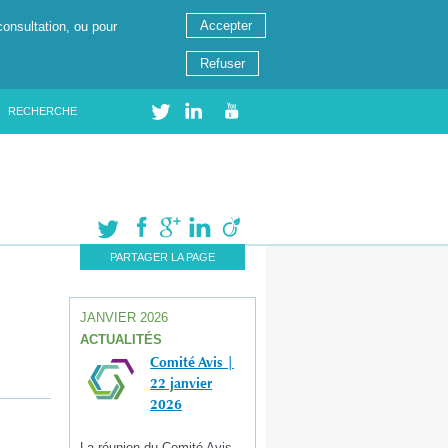
Accepter
consultation, ou pour
Refuser
RECHERCHE
PARTAGER LA PAGE
JANVIER 2026
ACTUALITÉS
Comité Avis |
22 janvier
2026
La réunion du Comité Avis