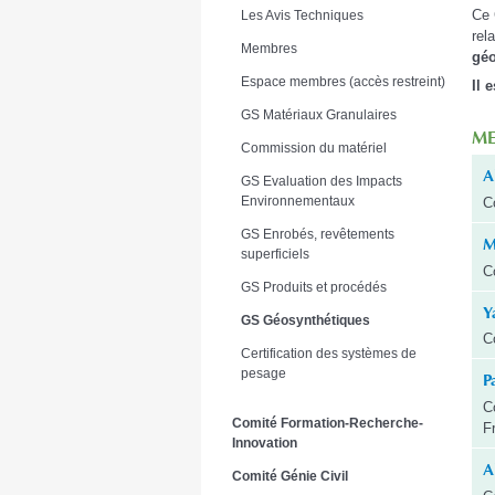
Ce 
Les Avis Techniques
rela
Membres
géo
Espace membres (accès restreint)
Il
e
GS Matériaux Granulaires
ME
Commission du matériel
A
GS Evaluation des Impacts
Environnementaux
C
GS Enrobés, revêtements
M
superficiels
C
GS Produits et procédés
Y
GS Géosynthétiques
C
Certification des systèmes de
pesage
P
C
Comité Formation-Recherche-
F
Innovation
A
Comité Génie Civil