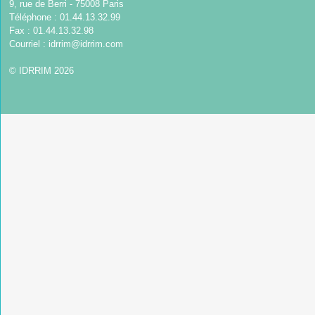
9, rue de Berri - 75008 Paris
Téléphone : 01.44.13.32.99
Fax : 01.44.13.32.98
Courriel :
idrrim@idrrim.com
© IDRRIM 2026