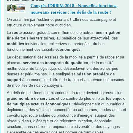
Congrès IDRRIM 2018 : Nouvelles fonctions,
nouveaux services : les défis de la route !
On aurait fini par l'oublier et pourtant ! Elle nous accompagne et
structure durablement notre quotidien.
La
route
assure, grâce à son million de kilomètres, une
irrigation
fine de tous les territoires
, au bénéfice de leur
attractivité
, des
mobilités
individuelles, collectives ou partagées, du bon
fonctionnement des circuits
économiques
.
Le débat national des Assises de la mobilité a permis de rappeler sa
place
au service des transports du quotidien
, de la mobilité
multimodale, de la logistique, du désenclavement des zones peu
denses et péri-urbaines. Il a souligné sa
mission première de
support
à un ensemble d’offres de transport au service des besoins
de mobilités de nos concitoyens.
Au-delà de ces fonctions historiques, la route devient porteuse d'un
grand nombre de services
et concentre de plus en plus
les enjeux
de multiples acteurs économiques
: développement du numérique,
déploiement des véhicules connectés ou autonomes, modes actifs et
covoiturage, route solaire ou productrice d’énergie, support des
réseaux d’eau, d’énergie et de télécommunication, économie
circulaire, sans oublier les enjeux de biodiversité et des paysages...
L’ensemble de ces évolutions est porteur de formidables