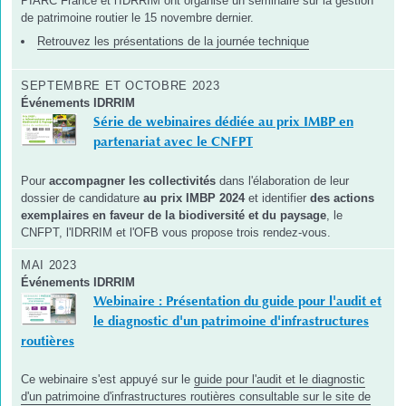
PIARC France et l'IDRRIM ont organisé un séminaire sur la gestion
de patrimoine routier le 15 novembre dernier.
Retrouvez les présentations de la journée technique
SEPTEMBRE ET OCTOBRE 2023
Événements IDRRIM
Série de webinaires dédiée au prix IMBP en
partenariat avec le CNFPT
Pour
accompagner les collectivités
dans l'élaboration de leur
dossier de candidature
au prix IMBP 2024
et identifier
des actions
exemplaires en faveur de la biodiversité et du paysage
, le
CNFPT, l'IDRRIM et l'OFB vous propose trois rendez-vous.
MAI 2023
Événements IDRRIM
Webinaire : Présentation du guide pour l'audit et
le diagnostic d'un patrimoine d'infrastructures
routières
C e webinaire s'est appuyé sur le
guide pour l'audit et le diagnostic
d'un patrimoine d'infrastructures routières consultable sur le site de